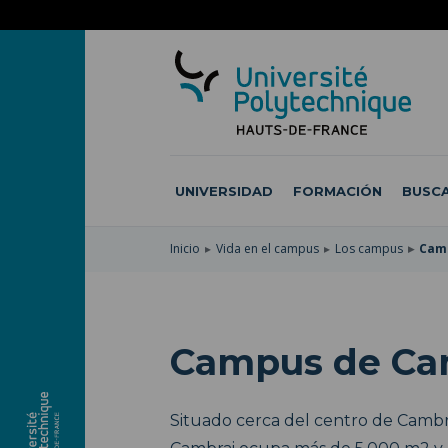
SKIP
TO
PASAR
MAIN
AL
SKIP
NAVIGATION
CONTENIDO
TO
PRINCIPAL
SEARCH
UNIVERSIDAD
FORMACIÓN
BUSCA
Inicio
Vida en el campus
Los campus
Cam
Campus de Ca
Situado cerca del centro de Cambra