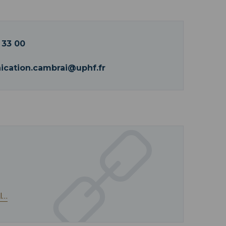
 33 00
cation.cambrai@uphf.fr
l…