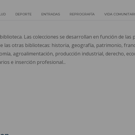
LUD
DEPORTE
ENTRADAS
REPROGRAFÍA
VIDA COMUNITAR
blioteca. Las colecciones se desarrollan en función de las p
las otras bibliotecas: historia, geografía, patrimonio, fran
onomía, agroalimentación, producción industrial, derecho, e
os e inserción profesional...