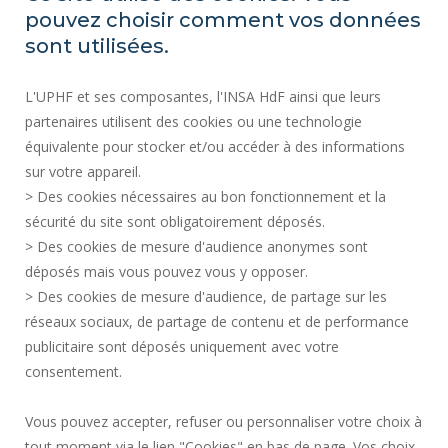
pouvez choisir comment vos données
sont utilisées.
Plan d'accès
L'UPHF et ses composantes, l'INSA HdF ainsi que leurs
partenaires utilisent des cookies ou une technologie
ACTES RÉGLEMENTAIRES
équivalente pour stocker et/ou accéder à des informations
MENTIONS LÉGALES
sur votre appareil.
MARCHÉS PUBLICS
> Des cookies nécessaires au bon fonctionnement et la
CRÉDITS
sécurité du site sont obligatoirement déposés.
> Des cookies de mesure d'audience anonymes sont
RECRUTEMENTS
déposés mais vous pouvez vous y opposer.
PLAN DU SITE
> Des cookies de mesure d'audience, de partage sur les
DONNÉES PERSONNELLES
réseaux sociaux, de partage de contenu et de performance
ACCESSIBILITÉ
publicitaire sont déposés uniquement avec votre
SERVICES PUBLICS +
consentement.
GESTION DES COOKIES
Vous pouvez accepter, refuser ou personnaliser votre choix à
tout moment via le lien "Cookies" en bas de page. Vos choix