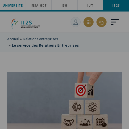
UNIVERSITÉ
ACCÉDER
INSA HDF
ISH
IUT
IT2S
AU
ALLER
MENU
AU
ACCÉDER
PRINCIPAL
CONTENU
À
PRINCIPAL
LA
RECHERCHE
Accueil
Relations entreprises
Le service des Relations Entreprises