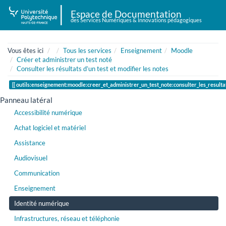
Espace de Documentation
des Services Numériques & Innovations pédagogiques
Home
Vous êtes ici
Tous les services
Enseignement
Moodle
Créer et administrer un test noté
Consulter les résultats d’un test et modifier les notes
outils:enseignement:moodle:creer_et_administrer_un_test_note:consulter_les_resulta
Panneau latéral
Accessibilité numérique
Achat logiciel et matériel
Assistance
Audiovisuel
Communication
Enseignement
Identité numérique
Infrastructures, réseau et téléphonie