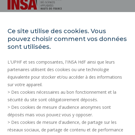
INSA Hauts-de-France
Ce site utilise des cookies. Vous
Campus Mont Houy
pouvez choisir comment vos données
59313 Valenciennes cedex 9
sont utilisées.
Tél. : 03 27 51 12 34
L'UPHF et ses composantes, l'INSA HdF ainsi que leurs
partenaires utilisent des cookies ou une technologie
Plan d'accès
équivalente pour stocker et/ou accéder à des informations
sur votre appareil.
> Des cookies nécessaires au bon fonctionnement et la
SALA DE PRENSA
sécurité du site sont obligatoirement déposés.
ACCESIBILIDAD
> Des cookies de mesure d'audience anonymes sont
SERVICIOS PÚBLICOS +
déposés mais vous pouvez vous y opposer.
DATOS PERSONALES
> Des cookies de mesure d'audience, de partage sur les
INFORMACIÓN JURÍDICA
réseaux sociaux, de partage de contenu et de performance