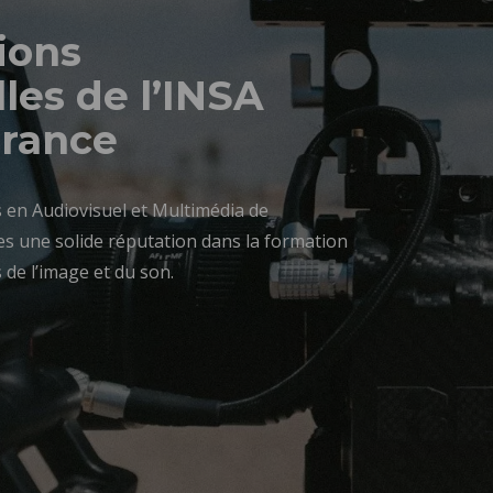
ions
les de l’INSA
France
 en Audiovisuel et Multimédia de
s une solide réputation dans la formation
 de l’image et du son.