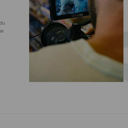
 du
ue