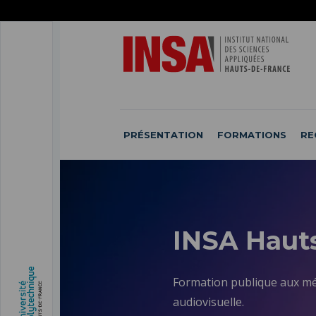
ACCÉDER
AU
ALLER
MENU
AU
ACCÉDER
PRINCIPAL
CONTENU
À
PRINCIPAL
LA
RECHERCHE
PRÉSENTATION
FORMATIONS
RE
INSA Hauts
Formation publique aux méti
audiovisuelle.