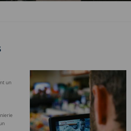
s
nt un
nierie
’un