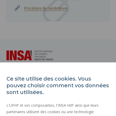
Procédure de candidature
INSA Hauts-de-France
Ce site utilise des cookies. Vous
pouvez choisir comment vos données
Campus Mont Houy
sont utilisées.
59313 Valenciennes cedex 9
Tél. : 03 27 51 12 34
L'UPHF et ses composantes, l'INSA HdF ainsi que leurs
partenaires utilisent des cookies ou une technologie
Plan d'accès