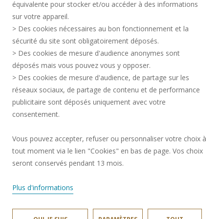
équivalente pour stocker et/ou accéder à des informations
sur votre appareil.
> Des cookies nécessaires au bon fonctionnement et la
ESPACE PRESSE
sécurité du site sont obligatoirement déposés.
ACCESSIBILITÉ
> Des cookies de mesure d'audience anonymes sont
SERVICES PUBLICS +
déposés mais vous pouvez vous y opposer.
DONNÉES PERSONNELLES
> Des cookies de mesure d'audience, de partage sur les
MENTIONS LÉGALES
réseaux sociaux, de partage de contenu et de performance
publicitaire sont déposés uniquement avec votre
CRÉDITS
consentement.
GESTION DES COOKIES
Vous pouvez accepter, refuser ou personnaliser votre choix à
Une question ?
notre FAQ et nos
tout moment via le lien "Cookies" en bas de page. Vos choix
équipes ont
✖
Rejoignez-nous!
surement la
seront conservés pendant 13 mois.
réponse.
Plus d'informations