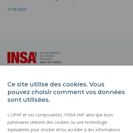
21.06.2024
INSA Hauts-de-France
Ce site utilise des cookies. Vous
Campus Mont Houy
pouvez choisir comment vos données
59313 Valenciennes cedex 9
sont utilisées.
Tél. : 03 27 51 12 34
L'UPHF et ses composantes, l'INSA HdF ainsi que leurs
partenaires utilisent des cookies ou une technologie
Plan d'accès
équivalente pour stocker et/ou accéder à des informations