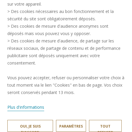
sur votre appareil.
> Des cookies nécessaires au bon fonctionnement et la
ESPACE PRESSE
sécurité du site sont obligatoirement déposés.
ACCESSIBILITÉ
> Des cookies de mesure d'audience anonymes sont
SERVICES PUBLICS +
déposés mais vous pouvez vous y opposer.
DONNÉES PERSONNELLES
> Des cookies de mesure d'audience, de partage sur les
MENTIONS LÉGALES
réseaux sociaux, de partage de contenu et de performance
publicitaire sont déposés uniquement avec votre
CRÉDITS
consentement.
GESTION DES COOKIES
Vous pouvez accepter, refuser ou personnaliser votre choix à
Une question ?
notre FAQ et nos
tout moment via le lien "Cookies" en bas de page. Vos choix
équipes ont
✖
Rejoignez-nous!
surement la
seront conservés pendant 13 mois.
réponse.
Plus d'informations
OUI, JE SUIS
PARAMÈTRES
TOUT
INSA HAUTS-DE-FRANCE © 2025