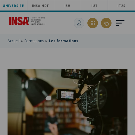
UNIVERSITÉ
ACCÉDER
INSA HDF
ISH
IUT
IT2S
AU
ALLER
MENU
AU
ACCÉDER
PRINCIPAL
CONTENU
À
PRINCIPAL
LA
RECHERCHE
Accueil
Formations
Les formations