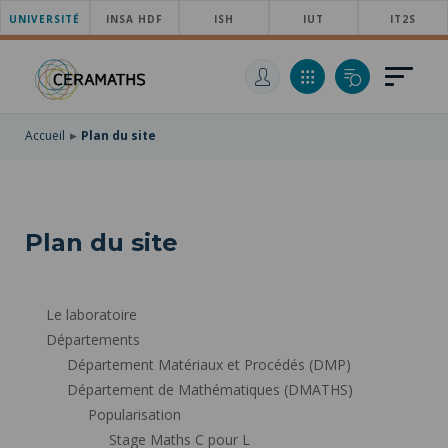
UNIVERSITÉ
ACCÉDER
INSA HDF
ISH
IUT
IT2S
AU
ALLER
MENU
AU
ACCÉDER
PRINCIPAL
CONTENU
À
PRINCIPAL
LA
RECHERCHE
Accueil
Plan du site
Plan du site
Le laboratoire
Départements
Département Matériaux et Procédés (DMP)
Département de Mathématiques (DMATHS)
Popularisation
Stage Maths C pour L