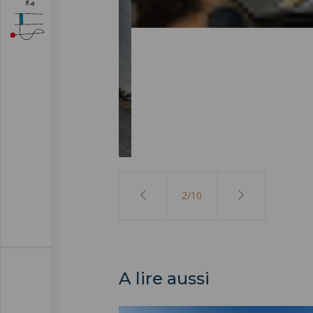
Astrolabe
2
/
10
A lire aussi