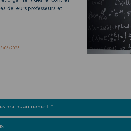
e, et organisent des rencontres
ves, de leurs professeurs, et
 23/06/2026
des maths autrement..."
NS