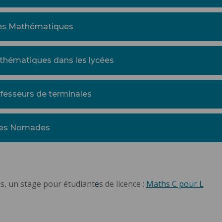
des Mathématiques
athématiques dans les lycées
ofesseurs de terminales
ues Nomades
is, un stage pour étudiant
e
s de licence :
Maths C pour L