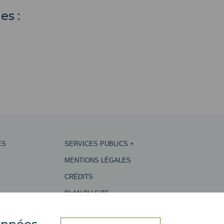
es :
ES
SERVICES PUBLICS +
MENTIONS LÉGALES
CRÉDITS
PLAN DU SITE
ES
ACCESSIBILITÉ