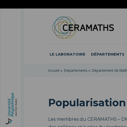
ACCÉDER
AU
ALLER
MENU
AU
ACCÉDER
PRINCIPAL
CONTENU
À
PRINCIPAL
LA
RECHERCHE
LE LABORATOIRE
DÉPARTEMENTS
Accueil
Departements
Département de Mat
Popularisation
Les membres du CERAMATHS – DM