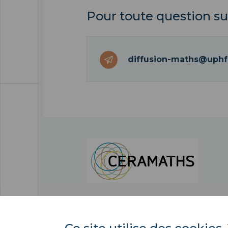
Pour toute question su
diffusion-maths@uphf.