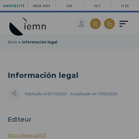
UNIVERSITÉ
SKIP
INSA HDF
ISH
IUT
IT2S
TO
PASAR
MAIN
AL
SKIP
NAVIGATION
CONTENIDO
TO
PRINCIPAL
SEARCH
Inicio
Información legal
Información legal
Publicado el 07/10/2021 - Actualizado en 13/02/2026
Editeur
https://www.uphf.fr