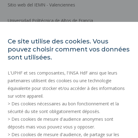
Sitio web del IEMN - Valenciennes
Universidad Politécnica de Altos de Francia
Campus Mont Houy
59313 VALENCIENNES Cedex 9
Ce site utilise des cookies. Vous
pouvez choisir comment vos données
sont utilisées.
Cómo llegar
L'UPHF et ses composantes, l'INSA HdF ainsi que leurs
ACTOS REGLAMENTARIOS
partenaires utilisent des cookies ou une technologie
CONTRATACIÓN PÚBLICA
équivalente pour stocker et/ou accéder à des informations
SALA DE PRENSA
sur votre appareil.
> Des cookies nécessaires au bon fonctionnement et la
CONTRATACIÓN
sécurité du site sont obligatoirement déposés.
SERVICIOS PÚBLICOS +
> Des cookies de mesure d'audience anonymes sont
INFORMACIÓN LEGAL
déposés mais vous pouvez vous y opposer.
CRÉDITOS
> Des cookies de mesure d'audience, de partage sur les