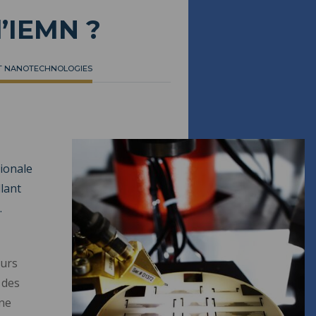
l’IEMN ?
ET NANOTECHNOLOGIES
gionale
lant
.
eurs
 des
une