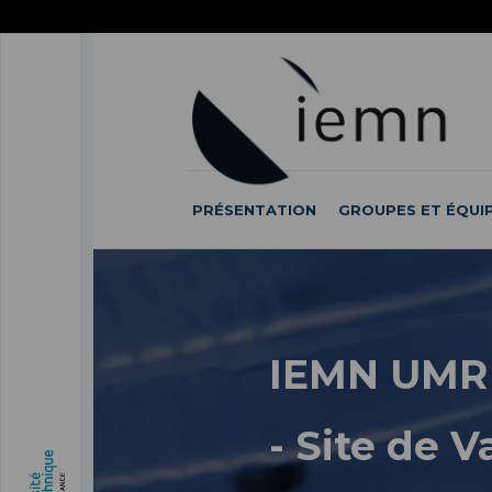
ACCÉDER
AU
ALLER
MENU
AU
ACCÉDER
PRINCIPAL
CONTENU
À
PRINCIPAL
LA
RECHERCHE
PRÉSENTATION
GROUPES ET ÉQUI
IEMN UMR
- Site de 