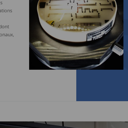
es
ations
 dont
ionaux,