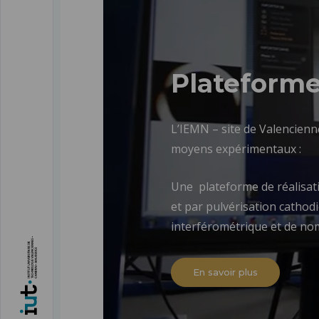
Plateform
L’IEMN – site de Valencienn
moyens expérimentaux :
Une plateforme de réalisati
et par pulvérisation cathod
interférométrique et de n
En savoir plus