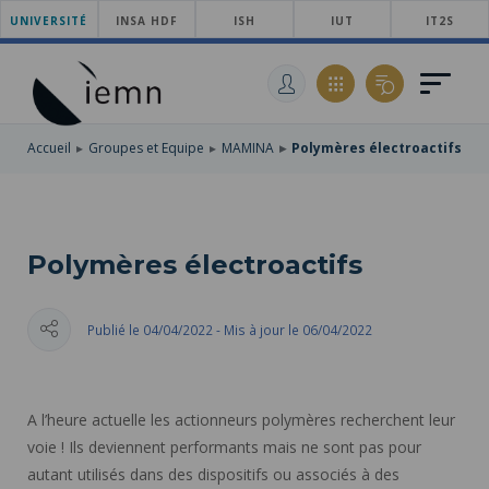
UNIVERSITÉ
ACCÉDER
INSA HDF
ISH
IUT
IT2S
AU
ALLER
MENU
AU
ACCÉDER
PRINCIPAL
CONTENU
À
PRINCIPAL
LA
RECHERCHE
Accueil
Groupes et Equipe
MAMINA
Polymères électroactifs
Polymères électroactifs
Publié le 04/04/2022 - Mis à jour le 06/04/2022
A l’heure actuelle les actionneurs polymères recherchent leur
voie ! Ils deviennent performants mais ne sont pas pour
autant utilisés dans des dispositifs ou associés à des