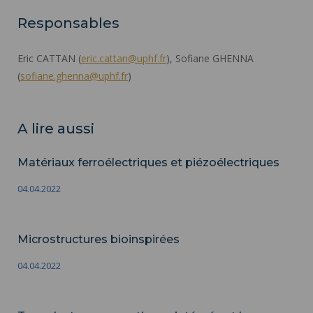
Responsables
Eric CATTAN (
eric.cattan@uphf.fr
), Sofiane GHENNA
(
sofiane.ghenna@uphf.fr
)
A lire aussi
Matériaux ferroélectriques et piézoélectriques
04.04.2022
Microstructures bioinspirées
04.04.2022