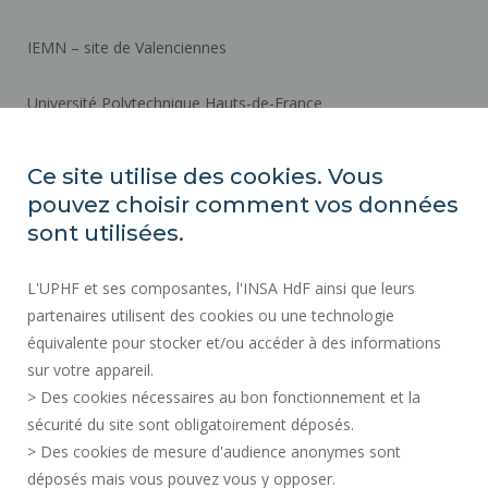
IEMN – site de Valenciennes
Université Polytechnique Hauts-de-France
Campus Mont Houy
59313 VALENCIENNES Cedex 9
Ce site utilise des cookies. Vous
pouvez choisir comment vos données
Plan d'accès
sont utilisées.
L'UPHF et ses composantes, l'INSA HdF ainsi que leurs
ACTES RÉGLEMENTAIRES
partenaires utilisent des cookies ou une technologie
MARCHÉS PUBLICS
équivalente pour stocker et/ou accéder à des informations
ESPACE PRESSE
sur votre appareil.
> Des cookies nécessaires au bon fonctionnement et la
RECRUTEMENTS
sécurité du site sont obligatoirement déposés.
SERVICES PUBLICS +
> Des cookies de mesure d'audience anonymes sont
MENTIONS LÉGALES
déposés mais vous pouvez vous y opposer.