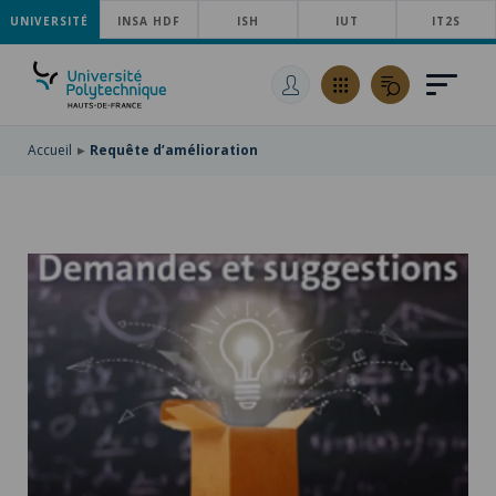
UNIVERSITÉ
ACCÉDER
INSA HDF
ISH
IUT
IT2S
AU
ALLER
MENU
AU
ACCÉDER
PRINCIPAL
CONTENU
À
PRINCIPAL
LA
RECHERCHE
Accueil
Requête d’amélioration