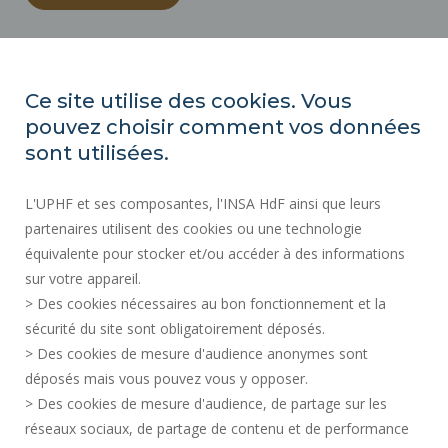
ACTES RÉGLEMENTAIRES
ESPACE PRESSE
Ce site utilise des cookies. Vous
MARCHÉS PUBLICS
pouvez choisir comment vos données
PLAN DU SITE
sont utilisées.
RECRUTEMENT
L'UPHF et ses composantes, l'INSA HdF ainsi que leurs
PLAN DES CAMPUS
partenaires utilisent des cookies ou une technologie
MENTIONS LÉGALES
équivalente pour stocker et/ou accéder à des informations
CONTACTS
sur votre appareil.
DONNÉES PERSONNELLES
> Des cookies nécessaires au bon fonctionnement et la
SERVICES PUBLICS +
sécurité du site sont obligatoirement déposés.
> Des cookies de mesure d'audience anonymes sont
CRÉDITS
déposés mais vous pouvez vous y opposer.
JE DONNE MON AVIS
> Des cookies de mesure d'audience, de partage sur les
ACCESSIBILITÉ : NON CONFORME
réseaux sociaux, de partage de contenu et de performance
GESTION DES COOKIES