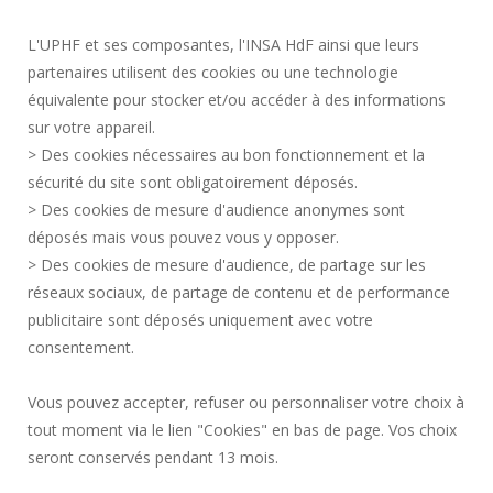
RECRUTEMENT
L'UPHF et ses composantes, l'INSA HdF ainsi que leurs
PLAN DES CAMPUS
partenaires utilisent des cookies ou une technologie
MENTIONS LÉGALES
équivalente pour stocker et/ou accéder à des informations
CONTACTS
sur votre appareil.
DONNÉES PERSONNELLES
> Des cookies nécessaires au bon fonctionnement et la
SERVICES PUBLICS +
sécurité du site sont obligatoirement déposés.
> Des cookies de mesure d'audience anonymes sont
CRÉDITS
déposés mais vous pouvez vous y opposer.
JE DONNE MON AVIS
> Des cookies de mesure d'audience, de partage sur les
ACCESSIBILITÉ : NON CONFORME
réseaux sociaux, de partage de contenu et de performance
GESTION DES COOKIES
publicitaire sont déposés uniquement avec votre
consentement.
Requête d'amélioration
Vous pouvez accepter, refuser ou personnaliser votre choix à
tout moment via le lien "Cookies" en bas de page. Vos choix
Rejoignez-nous!
seront conservés pendant 13 mois.