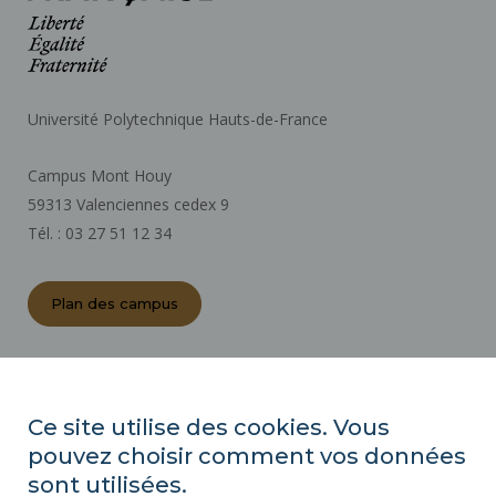
Université Polytechnique Hauts-de-France
Campus Mont Houy
59313 Valenciennes cedex 9
Tél. : 03 27 51 12 34
Plan des campus
ACTES RÉGLEMENTAIRES
ESPACE PRESSE
Ce site utilise des cookies. Vous
MARCHÉS PUBLICS
pouvez choisir comment vos données
PLAN DU SITE
sont utilisées.