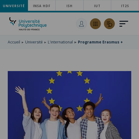
UNIVERSITÉ
ACCÉDER
INSA HDF
ISH
IUT
IT2S
AU
ALLER
MENU
AU
ACCÉDER
PRINCIPAL
CONTENU
À
PRINCIPAL
LA
RECHERCHE
Accueil
Université
L'international
Programme Erasmus +