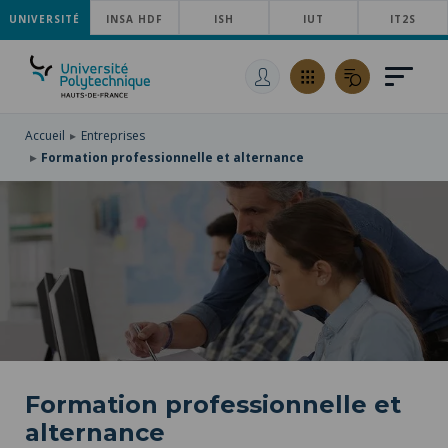
UNIVERSITÉ
ACCÉDER
INSA HDF
ISH
IUT
IT2S
AU
ALLER
MENU
AU
ACCÉDER
PRINCIPAL
CONTENU
À
PRINCIPAL
LA
RECHERCHE
Accueil
Entreprises
Formation professionnelle et alternance
Formation professionnelle et
alternance