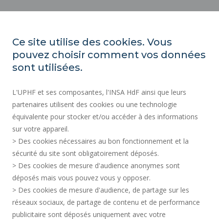
ACTES RÉGLEMENTAIRES
ESPACE PRESSE
Ce site utilise des cookies. Vous
MARCHÉS PUBLICS
pouvez choisir comment vos données
PLAN DU SITE
sont utilisées.
RECRUTEMENT
L'UPHF et ses composantes, l'INSA HdF ainsi que leurs
PLAN DES CAMPUS
partenaires utilisent des cookies ou une technologie
MENTIONS LÉGALES
équivalente pour stocker et/ou accéder à des informations
CONTACTS
sur votre appareil.
DONNÉES PERSONNELLES
> Des cookies nécessaires au bon fonctionnement et la
SERVICES PUBLICS +
sécurité du site sont obligatoirement déposés.
> Des cookies de mesure d'audience anonymes sont
CRÉDITS
déposés mais vous pouvez vous y opposer.
JE DONNE MON AVIS
> Des cookies de mesure d'audience, de partage sur les
ACCESSIBILITÉ : NON CONFORME
réseaux sociaux, de partage de contenu et de performance
GESTION DES COOKIES
publicitaire sont déposés uniquement avec votre