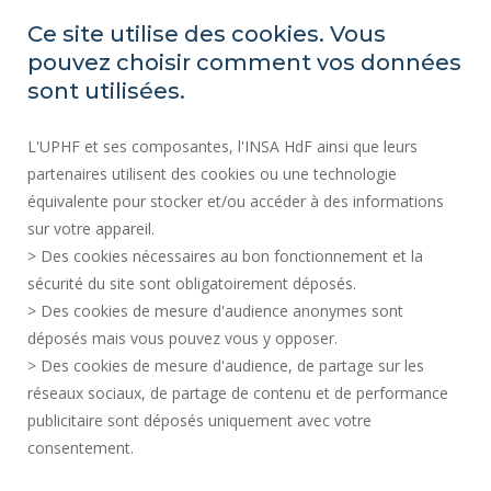
ESPACE PRESSE
Ce site utilise des cookies. Vous
MARCHÉS PUBLICS
pouvez choisir comment vos données
PLAN DU SITE
sont utilisées.
RECRUTEMENT
L'UPHF et ses composantes, l'INSA HdF ainsi que leurs
PLAN DES CAMPUS
partenaires utilisent des cookies ou une technologie
MENTIONS LÉGALES
équivalente pour stocker et/ou accéder à des informations
CONTACTS
sur votre appareil.
DONNÉES PERSONNELLES
> Des cookies nécessaires au bon fonctionnement et la
SERVICES PUBLICS +
sécurité du site sont obligatoirement déposés.
> Des cookies de mesure d'audience anonymes sont
CRÉDITS
déposés mais vous pouvez vous y opposer.
JE DONNE MON AVIS
> Des cookies de mesure d'audience, de partage sur les
ACCESSIBILITÉ : NON CONFORME
réseaux sociaux, de partage de contenu et de performance
GESTION DES COOKIES
publicitaire sont déposés uniquement avec votre
consentement.
Requête d'amélioration