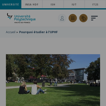
UNIVERSITÉ
ACCÉDER
INSA HDF
ISH
IUT
IT2S
AU
ALLER
MENU
AU
ACCÉDER
PRINCIPAL
CONTENU
À
PRINCIPAL
LA
RECHERCHE
Accueil
Pourquoi étudier à l’UPHF