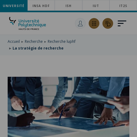
UNIVERSITÉ
ACCÉDER
INSA HDF
ISH
IUT
IT2S
AU
ALLER
MENU
AU
ACCÉDER
PRINCIPAL
CONTENU
À
PRINCIPAL
LA
RECHERCHE
Accueil
Recherche
Recherche luphf
La stratégie de recherche