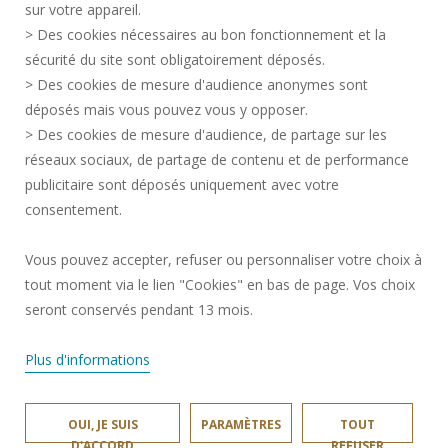
sur votre appareil.
DONNÉES PERSONNELLES
> Des cookies nécessaires au bon fonctionnement et la
SERVICES PUBLICS +
sécurité du site sont obligatoirement déposés.
> Des cookies de mesure d'audience anonymes sont
CRÉDITS
déposés mais vous pouvez vous y opposer.
JE DONNE MON AVIS
> Des cookies de mesure d'audience, de partage sur les
ACCESSIBILITÉ : NON CONFORME
réseaux sociaux, de partage de contenu et de performance
GESTION DES COOKIES
publicitaire sont déposés uniquement avec votre
consentement.
Requête d'amélioration
Vous pouvez accepter, refuser ou personnaliser votre choix à
tout moment via le lien "Cookies" en bas de page. Vos choix
Rejoignez-nous!
seront conservés pendant 13 mois.
Plus d'informations
OUI, JE SUIS
PARAMÈTRES
TOUT
UNIVERSITÉ POLYTECHNIQUE HAUTS-DE-FRANCE © 2024
D'ACCORD
REFUSER