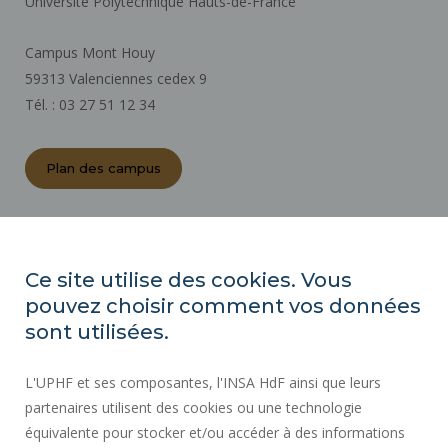
Université Polytechnique Hauts-de-France
Campus Mont Houy
59313 Valenciennes cedex 9
Tél. : 03 27 51 12 34
Plan des campus
ACTES RÉGLEMENTAIRES
ESPACE PRESSE
Ce site utilise des cookies. Vous
MARCHÉS PUBLICS
pouvez choisir comment vos données
PLAN DU SITE
sont utilisées.
RECRUTEMENT
L'UPHF et ses composantes, l'INSA HdF ainsi que leurs
PLAN DES CAMPUS
partenaires utilisent des cookies ou une technologie
MENTIONS LÉGALES
équivalente pour stocker et/ou accéder à des informations
CONTACTS