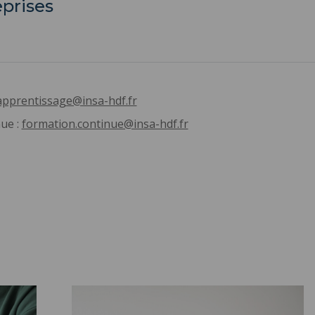
eprises
apprentissage@insa-hdf.fr
ue :
formation.continue@insa-hdf.fr
tion ou
La reprise d'études ">