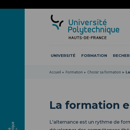
ACCÉDER
AU
ALLER
MENU
AU
ACCÉDER
PRINCIPAL
CONTENU
À
PRINCIPAL
LA
RECHERCHE
UNIVERSITÉ
FORMATION
RECHER
Accueil
Formation
Choisir sa formation
La
La formation e
L'alternance est un rythme de fo