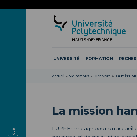
ACCÉDER
AU
ALLER
MENU
AU
ACCÉDER
PRINCIPAL
CONTENU
À
PRINCIPAL
LA
RECHERCHE
UNIVERSITÉ
FORMATION
RECHER
Accueil
Vie campus
Bien vivre
La mission
La mission ha
L’UPHF s’engage pour un accuei