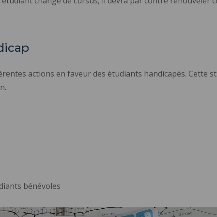
’étudiant change de cursus, il devra par contre renouveler
dicap
érentes actions en faveur des étudiants handicapés. Cette st
n.
diants bénévoles