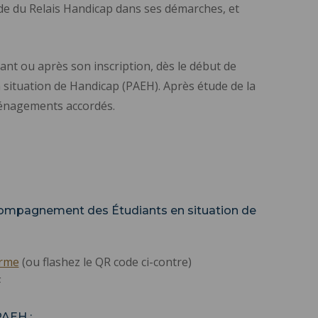
l'aide du Relais Handicap dans ses démarches, et
dant ou après son inscription, dès le début de
 situation de Handicap (PAEH). Après étude de la
ménagements accordés.
ompagnement des Étudiants en situation de
orme
(ou flashez le QR code ci-contre)
F
AEH :