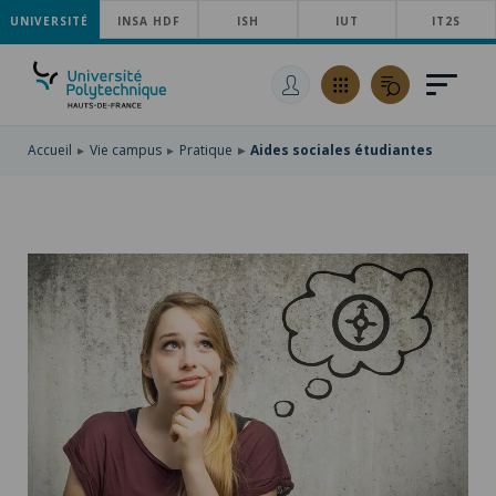
UNIVERSITÉ
ACCÉDER
INSA HDF
ISH
IUT
IT2S
AU
ALLER
MENU
AU
ACCÉDER
PRINCIPAL
CONTENU
À
PRINCIPAL
LA
RECHERCHE
Accueil
Vie campus
Pratique
Aides sociales étudiantes