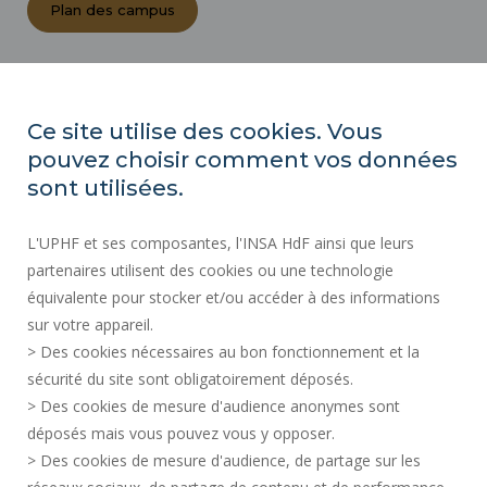
Plan des campus
ACTES RÉGLEMENTAIRES
ESPACE PRESSE
Ce site utilise des cookies. Vous
MARCHÉS PUBLICS
pouvez choisir comment vos données
PLAN DU SITE
sont utilisées.
RECRUTEMENT
L'UPHF et ses composantes, l'INSA HdF ainsi que leurs
PLAN DES CAMPUS
partenaires utilisent des cookies ou une technologie
MENTIONS LÉGALES
équivalente pour stocker et/ou accéder à des informations
CONTACTS
sur votre appareil.
DONNÉES PERSONNELLES
> Des cookies nécessaires au bon fonctionnement et la
SERVICES PUBLICS +
sécurité du site sont obligatoirement déposés.
> Des cookies de mesure d'audience anonymes sont
CRÉDITS
déposés mais vous pouvez vous y opposer.
JE DONNE MON AVIS
> Des cookies de mesure d'audience, de partage sur les
ACCESSIBILITÉ : NON CONFORME