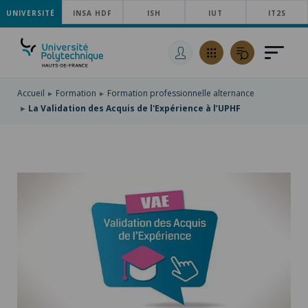
UNIVERSITÉ
ACCÉDER
INSA HDF
ISH
IUT
IT2S
AU
ALLER
MENU
AU
ACCÉDER
PRINCIPAL
CONTENU
À
PRINCIPAL
LA
RECHERCHE
Accueil
Formation
Formation professionnelle alternance
La Validation des Acquis de l'Expérience à l’UPHF