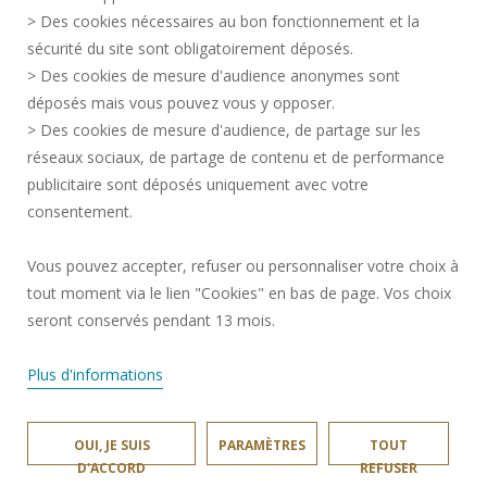
DONNÉES PERSONNELLES
> Des cookies nécessaires au bon fonctionnement et la
SERVICES PUBLICS +
sécurité du site sont obligatoirement déposés.
> Des cookies de mesure d'audience anonymes sont
CRÉDITS
déposés mais vous pouvez vous y opposer.
JE DONNE MON AVIS
> Des cookies de mesure d'audience, de partage sur les
ACCESSIBILITÉ : NON CONFORME
réseaux sociaux, de partage de contenu et de performance
GESTION DES COOKIES
publicitaire sont déposés uniquement avec votre
consentement.
Requête d'amélioration
Vous pouvez accepter, refuser ou personnaliser votre choix à
Une question ?
notre FAQ et nos
tout moment via le lien "Cookies" en bas de page. Vos choix
équipes ont
✖
Rejoignez-nous!
surement la
seront conservés pendant 13 mois.
réponse.
Plus d'informations
OUI, JE SUIS
PARAMÈTRES
TOUT
UNIVERSITÉ POLYTECHNIQUE HAUTS-DE-FRANCE © 2024
D'ACCORD
REFUSER