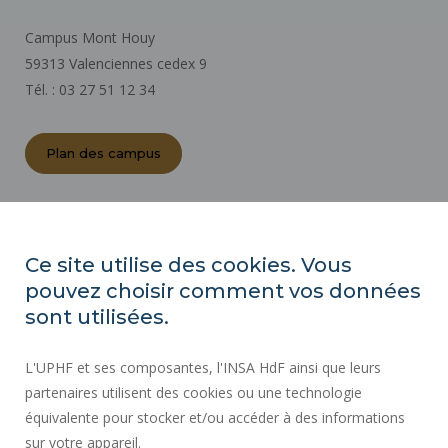
Campus Mont Houy
59313 Valenciennes cedex 9
Tél. : 03 27 51 12 34
Plan des campus
ACTES RÉGLEMENTAIRES
ESPACE PRESSE
Ce site utilise des cookies. Vous
MARCHÉS PUBLICS
pouvez choisir comment vos données
PLAN DU SITE
sont utilisées.
RECRUTEMENT
L'UPHF et ses composantes, l'INSA HdF ainsi que leurs
PLAN DES CAMPUS
partenaires utilisent des cookies ou une technologie
MENTIONS LÉGALES
équivalente pour stocker et/ou accéder à des informations
CONTACTS
sur votre appareil.