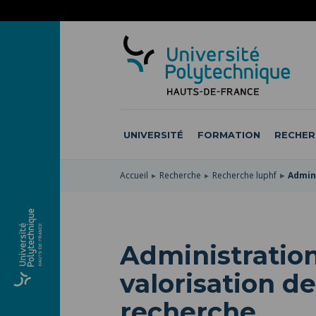
ACCÉDER
AU
ALLER
MENU
AU
ACCÉDER
PRINCIPAL
CONTENU
À
PRINCIPAL
LA
RECHERCHE
UNIVERSITÉ
FORMATION
RECHER
Accueil
Recherche
Recherche luphf
Admini
Administration
valorisation de
recherche