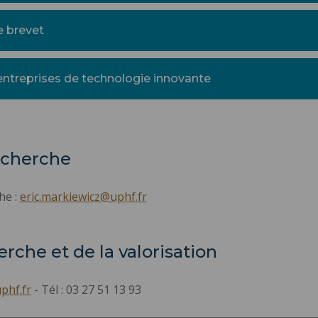
 brevet
’entreprises de technologie innovante
echerche
he :
eric.markiewicz@uphf.fr
erche et de la valorisation
phf.fr
- Tél : 03 27 51 13 93