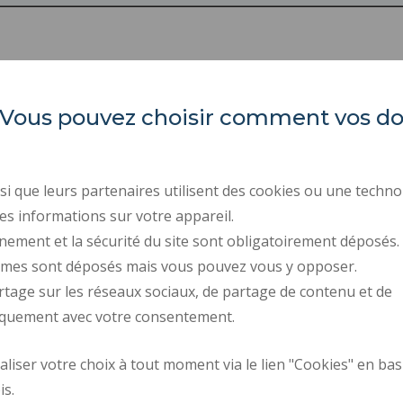
es. Vous pouvez choisir comment vos 
Université Polytechnique
ACTES RÉGLEMENTAIR
Hauts-de-France
MARCHÉS PUBLICS
RECRUTEMENT
Campus Mont Houy
i que leurs partenaires utilisent des cookies ou une techno
59313 Valenciennes cedex 9
MENTIONS LÉGALES
es informations sur votre appareil.
Tél. : 03 27 51 12 34
nement et la sécurité du site sont obligatoirement déposés.
DONNÉES PERSONNELL
ymes sont déposés mais vous pouvez vous y opposer.
CRÉDITS
rtage sur les réseaux sociaux, de partage de contenu et de
ACCESSIBILITÉ : NON 
iquement avec votre consentement.
iser votre choix à tout moment via le lien "Cookies" en bas
Plan des campus
Requête d'amélior
is.