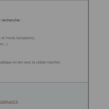
e recherche :
ER et Fonds Européens)
ons…)
blique en lien avec la cellule marchés
addi@uphf.fr