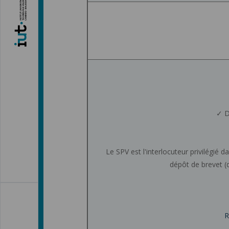
✓ D
Le SPV est l'interlocuteur privilég
dépôt de brevet (d
R