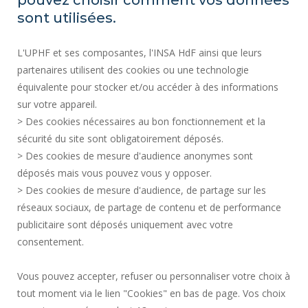
pouvez choisir comment vos données
PLAN DU SITE
sont utilisées.
RECRUTEMENT
L'UPHF et ses composantes, l'INSA HdF ainsi que leurs
PLAN DES CAMPUS
partenaires utilisent des cookies ou une technologie
MENTIONS LÉGALES
équivalente pour stocker et/ou accéder à des informations
CONTACTS
sur votre appareil.
DONNÉES PERSONNELLES
> Des cookies nécessaires au bon fonctionnement et la
SERVICES PUBLICS +
sécurité du site sont obligatoirement déposés.
> Des cookies de mesure d'audience anonymes sont
CRÉDITS
déposés mais vous pouvez vous y opposer.
JE DONNE MON AVIS
> Des cookies de mesure d'audience, de partage sur les
ACCESSIBILITÉ : NON CONFORME
réseaux sociaux, de partage de contenu et de performance
GESTION DES COOKIES
publicitaire sont déposés uniquement avec votre
consentement.
Requête d'amélioration
Vous pouvez accepter, refuser ou personnaliser votre choix à
Une question ?
notre FAQ et nos
tout moment via le lien "Cookies" en bas de page. Vos choix
équipes ont
✖
Rejoignez-nous!