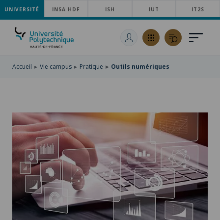
UNIVERSITÉ
ACCÉDER
INSA HDF
ISH
IUT
IT2S
AU
ALLER
MENU
AU
ACCÉDER
PRINCIPAL
CONTENU
À
PRINCIPAL
LA
RECHERCHE
Accueil
Vie campus
Pratique
Outils numériques