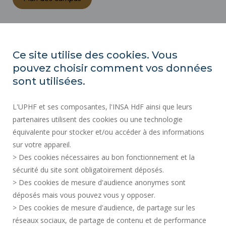
ACTES RÉGLEMENTAIRES
ESPACE PRESSE
Ce site utilise des cookies. Vous
MARCHÉS PUBLICS
pouvez choisir comment vos données
PLAN DU SITE
sont utilisées.
RECRUTEMENT
L'UPHF et ses composantes, l'INSA HdF ainsi que leurs
PLAN DES CAMPUS
partenaires utilisent des cookies ou une technologie
MENTIONS LÉGALES
équivalente pour stocker et/ou accéder à des informations
CONTACTS
sur votre appareil.
DONNÉES PERSONNELLES
> Des cookies nécessaires au bon fonctionnement et la
SERVICES PUBLICS +
sécurité du site sont obligatoirement déposés.
> Des cookies de mesure d'audience anonymes sont
CRÉDITS
déposés mais vous pouvez vous y opposer.
JE DONNE MON AVIS
> Des cookies de mesure d'audience, de partage sur les
ACCESSIBILITÉ : NON CONFORME
réseaux sociaux, de partage de contenu et de performance