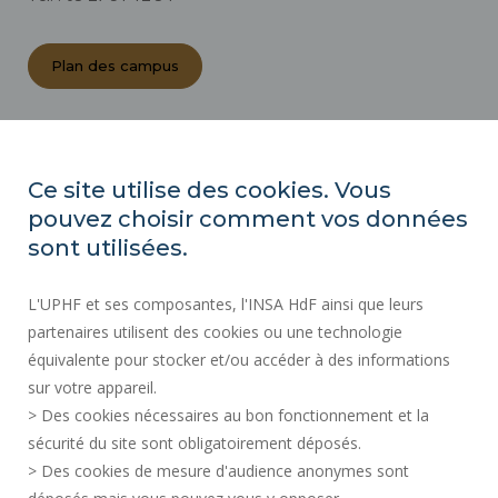
Plan des campus
ACTES RÉGLEMENTAIRES
ESPACE PRESSE
Ce site utilise des cookies. Vous
MARCHÉS PUBLICS
pouvez choisir comment vos données
PLAN DU SITE
sont utilisées.
RECRUTEMENT
L'UPHF et ses composantes, l'INSA HdF ainsi que leurs
PLAN DES CAMPUS
partenaires utilisent des cookies ou une technologie
MENTIONS LÉGALES
équivalente pour stocker et/ou accéder à des informations
CONTACTS
sur votre appareil.
DONNÉES PERSONNELLES
> Des cookies nécessaires au bon fonctionnement et la
SERVICES PUBLICS +
sécurité du site sont obligatoirement déposés.
> Des cookies de mesure d'audience anonymes sont
CRÉDITS