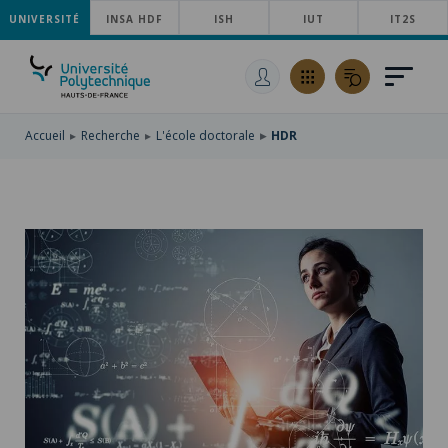
UNIVERSITÉ
ACCÉDER
INSA HDF
ISH
IUT
IT2S
AU
ALLER
MENU
AU
ACCÉDER
PRINCIPAL
CONTENU
À
PRINCIPAL
LA
RECHERCHE
Accueil
Recherche
L'école doctorale
HDR