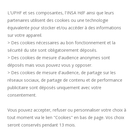
RECRUTEMENT
L'UPHF et ses composantes, l'INSA HdF ainsi que leurs
PLAN DES CAMPUS
partenaires utilisent des cookies ou une technologie
MENTIONS LÉGALES
équivalente pour stocker et/ou accéder à des informations
CONTACTS
sur votre appareil.
DONNÉES PERSONNELLES
> Des cookies nécessaires au bon fonctionnement et la
SERVICES PUBLICS +
sécurité du site sont obligatoirement déposés.
> Des cookies de mesure d'audience anonymes sont
CRÉDITS
déposés mais vous pouvez vous y opposer.
JE DONNE MON AVIS
> Des cookies de mesure d'audience, de partage sur les
ACCESSIBILITÉ : NON CONFORME
réseaux sociaux, de partage de contenu et de performance
GESTION DES COOKIES
publicitaire sont déposés uniquement avec votre
consentement.
Requête d'amélioration
Vous pouvez accepter, refuser ou personnaliser votre choix à
tout moment via le lien "Cookies" en bas de page. Vos choix
Rejoignez-nous!
seront conservés pendant 13 mois.