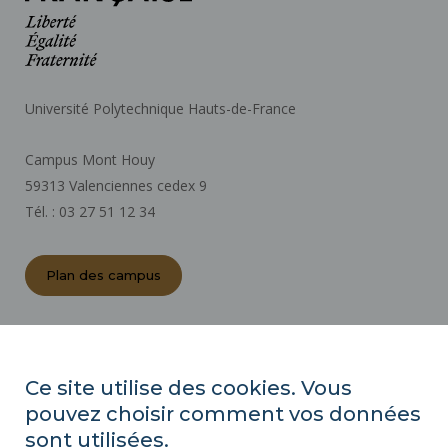
Université Polytechnique Hauts-de-France
Campus Mont Houy
59313 Valenciennes cedex 9
Tél. : 03 27 51 12 34
Plan des campus
ACTES RÉGLEMENTAIRES
ESPACE PRESSE
Ce site utilise des cookies. Vous
MARCHÉS PUBLICS
pouvez choisir comment vos données
PLAN DU SITE
sont utilisées.