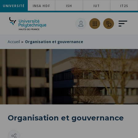
UNIVERSITÉ
ACCÉDER
INSA HDF
ISH
IUT
IT2S
AU
ALLER
MENU
AU
ACCÉDER
PRINCIPAL
CONTENU
À
PRINCIPAL
LA
RECHERCHE
Accueil
Organisation et gouvernance
Organisation et gouvernance