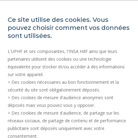
ACTES RÉGLEMENTAIRES
ESPACE PRESSE
Ce site utilise des cookies. Vous
MARCHÉS PUBLICS
pouvez choisir comment vos données
PLAN DU SITE
sont utilisées.
RECRUTEMENT
L'UPHF et ses composantes, l'INSA HdF ainsi que leurs
PLAN DES CAMPUS
partenaires utilisent des cookies ou une technologie
MENTIONS LÉGALES
équivalente pour stocker et/ou accéder à des informations
CONTACTS
sur votre appareil.
DONNÉES PERSONNELLES
> Des cookies nécessaires au bon fonctionnement et la
SERVICES PUBLICS +
sécurité du site sont obligatoirement déposés.
> Des cookies de mesure d'audience anonymes sont
CRÉDITS
déposés mais vous pouvez vous y opposer.
JE DONNE MON AVIS
> Des cookies de mesure d'audience, de partage sur les
ACCESSIBILITÉ : NON CONFORME
réseaux sociaux, de partage de contenu et de performance
GESTION DES COOKIES
publicitaire sont déposés uniquement avec votre
consentement.