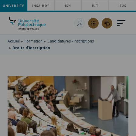
UNIVERSITÉ
ACCÉDER
INSA HDF
ISH
IUT
IT2S
AU
ALLER
MENU
AU
ACCÉDER
PRINCIPAL
CONTENU
À
PRINCIPAL
LA
RECHERCHE
Accueil
Formation
Candidatures - Inscriptions
Droits d’inscription