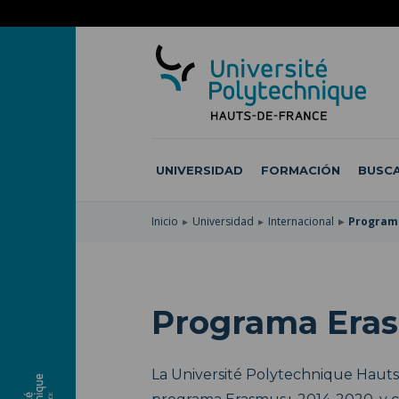
SKIP
TO
PASAR
MAIN
AL
SKIP
NAVIGATION
CONTENIDO
TO
PRINCIPAL
SEARCH
UNIVERSIDAD
FORMACIÓN
BUSCA
Inicio
Universidad
Internacional
Program
Programa Era
La Université Polytechnique Hauts-