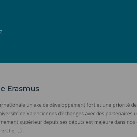
7
que Erasmus
ternationale un axe de développement fort et une priorité d
l’Université de Valenciennes d’échanges avec des partenaires 
eignement supérieur depuis ses débuts est majeure dans nos
erche, …).