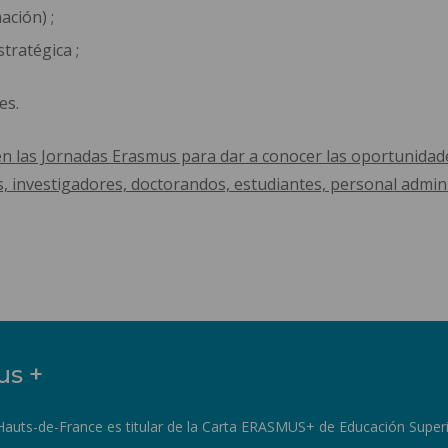
ación) ;
tratégica ;
es.
en las Jornadas Erasmus para dar a conocer las oportunida
s, investigadores, doctorandos, estudiantes, personal admini
us +
Hauts-de-France es titular de la Carta ERASMUS+ de Educación Super