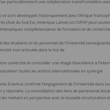
ise particulièrement une collaboration transfrontalière avec
és se sont développés historiquement avec l’Afrique francop
ts (Asie du Sud Est, Amérique Latine) où l’UPHF peut soute
hématiques complémentaires de formation et de recherche (m
ité des étudiants et du personnel de l’Université (enseignants
rsité s’est articulée dans le but de :
notre université et consolider une image d’excellence à l’inter
utualiser toutes les actions internationales en synergie
me Erasmus confirme l’engagement de l’Université dans son 
ur y répondre. La consolidation des liens de partenariat du
es mettant en perspective avec la nouvelle structuration et s