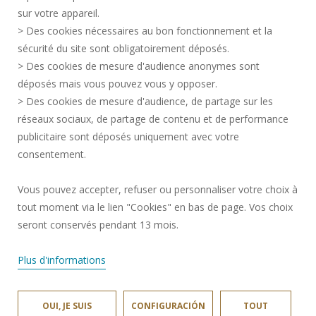
CONTACTOS
sur votre appareil.
DATOS PERSONALES
> Des cookies nécessaires au bon fonctionnement et la
SERVICIOS PÚBLICOS +
sécurité du site sont obligatoirement déposés.
> Des cookies de mesure d'audience anonymes sont
CRÉDITOS
déposés mais vous pouvez vous y opposer.
DOY MI OPINIÓN
> Des cookies de mesure d'audience, de partage sur les
ACCESIBILIDAD: NO CONFORME
réseaux sociaux, de partage de contenu et de performance
GESTIÓN DE COOKIES
publicitaire sont déposés uniquement avec votre
consentement.
Solicitud de mejora
Vous pouvez accepter, refuser ou personnaliser votre choix à
tout moment via le lien "Cookies" en bas de page. Vos choix
¡Únete a nosotros!
seront conservés pendant 13 mois.
Plus d'informations
OUI, JE SUIS
CONFIGURACIÓN
TOUT
UNIVERSITÉ POLYTECHNIQUE HAUTS-DE-FRANCE © 2024