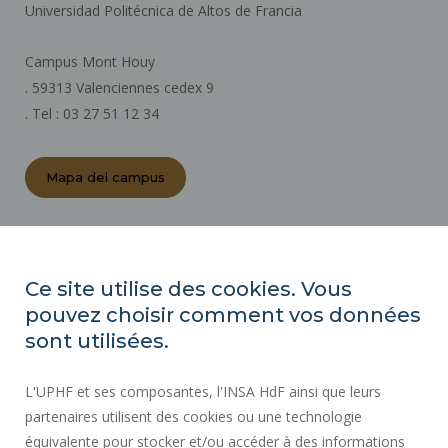
Universidad Politécnica de Altos de Francia
Campus Mont Houy
. 59313 Valenciennes cedex 9
. Tel : 03 27 51 12 34
Mapa del campus
ACTOS REGLAMENTARIOS
SALA DE PRENSA
Ce site utilise des cookies. Vous
CONTRATACIÓN PÚBLICA
pouvez choisir comment vos données
MAPA DEL SITIO
sont utilisées.
CONTRATACIÓN
L'UPHF et ses composantes, l'INSA HdF ainsi que leurs
ACCESIBILIDAD
partenaires utilisent des cookies ou une technologie
INFORMACIÓN LEGAL
équivalente pour stocker et/ou accéder à des informations