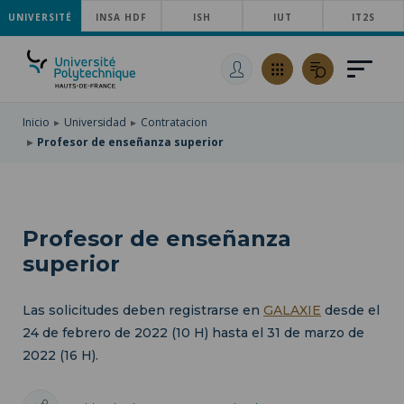
UNIVERSITÉ
SKIP
INSA HDF
ISH
IUT
IT2S
TO
PASAR
MAIN
AL
SKIP
NAVIGATION
CONTENIDO
TO
PRINCIPAL
SEARCH
Inicio
Universidad
Contratacion
Profesor de enseñanza superior
Profesor de enseñanza
superior
Las solicitudes deben registrarse en
GALAXIE
desde el
24 de febrero de 2022 (10 H) hasta el 31 de marzo de
2022 (16 H).