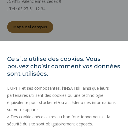
. 59313 Valenciennes cedex 9
. Tel : 03 27 51 12 34
Mapa del campus
ACTOS REGLAMENTARIOS
SALA DE PRENSA
Ce site utilise des cookies. Vous
CONTRATACIÓN PÚBLICA
pouvez choisir comment vos données
MAPA DEL SITIO
sont utilisées.
CONTRATACIÓN
L'UPHF et ses composantes, l'INSA HdF ainsi que leurs
ACCESIBILIDAD
partenaires utilisent des cookies ou une technologie
INFORMACIÓN LEGAL
équivalente pour stocker et/ou accéder à des informations
CONTACTOS
sur votre appareil.
DATOS PERSONALES
> Des cookies nécessaires au bon fonctionnement et la
SERVICIOS PÚBLICOS +
sécurité du site sont obligatoirement déposés.