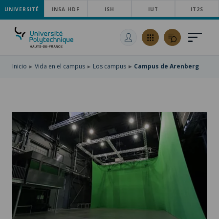
UNIVERSITÉ
SKIP
INSA HDF
ISH
IUT
IT2S
TO
PASAR
MAIN
AL
SKIP
NAVIGATION
CONTENIDO
TO
PRINCIPAL
SEARCH
Inicio
Vida en el campus
Los campus
Campus de Arenberg