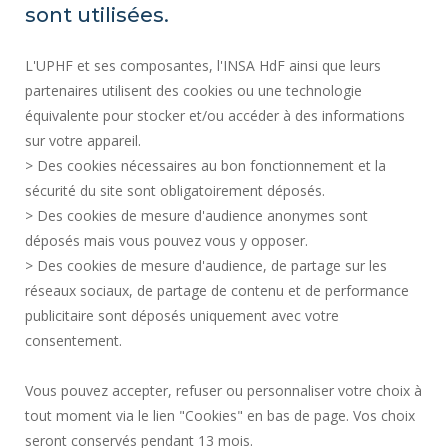
MAPA DEL SITIO
sont utilisées.
CONTRATACIÓN
L'UPHF et ses composantes, l'INSA HdF ainsi que leurs
ACCESIBILIDAD
partenaires utilisent des cookies ou une technologie
INFORMACIÓN LEGAL
équivalente pour stocker et/ou accéder à des informations
CONTACTOS
sur votre appareil.
DATOS PERSONALES
> Des cookies nécessaires au bon fonctionnement et la
SERVICIOS PÚBLICOS +
sécurité du site sont obligatoirement déposés.
> Des cookies de mesure d'audience anonymes sont
CRÉDITOS
déposés mais vous pouvez vous y opposer.
DOY MI OPINIÓN
> Des cookies de mesure d'audience, de partage sur les
ACCESIBILIDAD: NO CONFORME
réseaux sociaux, de partage de contenu et de performance
GESTIÓN DE COOKIES
publicitaire sont déposés uniquement avec votre
consentement.
Solicitud de mejora
Vous pouvez accepter, refuser ou personnaliser votre choix à
tout moment via le lien "Cookies" en bas de page. Vos choix
¡Únete a nosotros!
seront conservés pendant 13 mois.