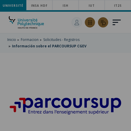
UNIVERSITÉ
SKIP
INSA HDF
ISH
IUT
IT2S
TO
PASAR
MAIN
AL
SKIP
NAVIGATION
CONTENIDO
TO
PRINCIPAL
SEARCH
Inicio
Formacion
Solicitudes - Registros
Información sobre el PARCOURSUP CGEV