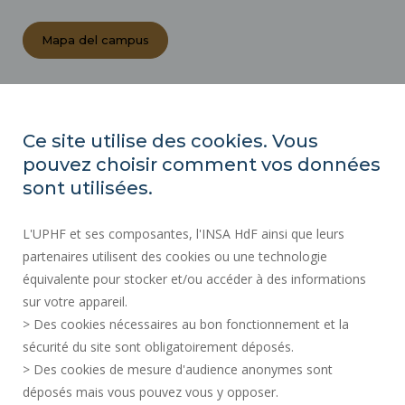
Mapa del campus
ACTOS REGLAMENTARIOS
SALA DE PRENSA
Ce site utilise des cookies. Vous
CONTRATACIÓN PÚBLICA
pouvez choisir comment vos données
MAPA DEL SITIO
sont utilisées.
CONTRATACIÓN
L'UPHF et ses composantes, l'INSA HdF ainsi que leurs
ACCESIBILIDAD
partenaires utilisent des cookies ou une technologie
INFORMACIÓN LEGAL
équivalente pour stocker et/ou accéder à des informations
CONTACTOS
sur votre appareil.
DATOS PERSONALES
> Des cookies nécessaires au bon fonctionnement et la
SERVICIOS PÚBLICOS +
sécurité du site sont obligatoirement déposés.
> Des cookies de mesure d'audience anonymes sont
CRÉDITOS
déposés mais vous pouvez vous y opposer.
DOY MI OPINIÓN