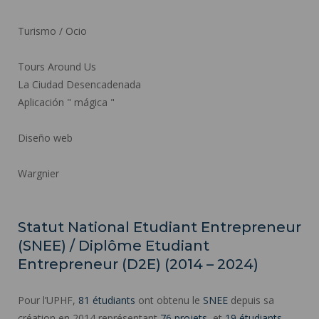
Turismo / Ocio
Tours Around Us
La Ciudad Desencadenada
Aplicación " mágica "
Diseño web
Wargnier
Statut National Etudiant Entrepreneur
(SNEE) / Diplôme Etudiant
Entrepreneur (D2E) (2014 – 2024)
Pour l’UPHF,
81 étudiants
ont obtenu le
SNEE
depuis sa
création en 2014 représentant
76 projets
, et
19 étudiants