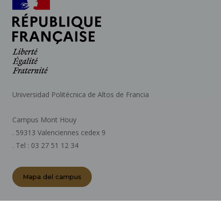
Universidad Politécnica de Altos de Francia
Campus Mont Houy
. 59313 Valenciennes cedex 9
. Tel : 03 27 51 12 34
Mapa del campus
ACTOS REGLAMENTARIOS