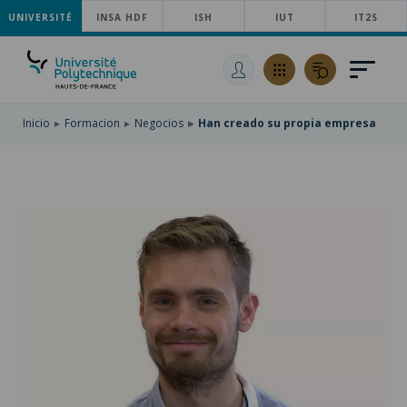
UNIVERSITÉ
SKIP
INSA HDF
ISH
IUT
IT2S
TO
PASAR
MAIN
AL
SKIP
NAVIGATION
CONTENIDO
TO
PRINCIPAL
SEARCH
Inicio
Formacion
Negocios
Han creado su propia empresa