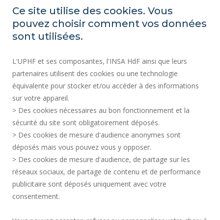
SALA DE PRENSA
Ce site utilise des cookies. Vous
CONTRATACIÓN PÚBLICA
pouvez choisir comment vos données
MAPA DEL SITIO
sont utilisées.
CONTRATACIÓN
L'UPHF et ses composantes, l'INSA HdF ainsi que leurs
ACCESIBILIDAD
partenaires utilisent des cookies ou une technologie
INFORMACIÓN LEGAL
équivalente pour stocker et/ou accéder à des informations
CONTACTOS
sur votre appareil.
DATOS PERSONALES
> Des cookies nécessaires au bon fonctionnement et la
SERVICIOS PÚBLICOS +
sécurité du site sont obligatoirement déposés.
> Des cookies de mesure d'audience anonymes sont
CRÉDITOS
déposés mais vous pouvez vous y opposer.
DOY MI OPINIÓN
> Des cookies de mesure d'audience, de partage sur les
ACCESIBILIDAD: NO CONFORME
réseaux sociaux, de partage de contenu et de performance
GESTIÓN DE COOKIES
publicitaire sont déposés uniquement avec votre
consentement.
Solicitud de mejora