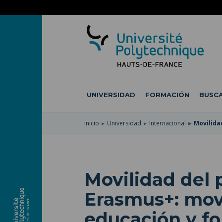
SKIP
TO
PASAR
MAIN
AL
SKIP
NAVIGATION
CONTENIDO
TO
PRINCIPAL
SEARCH
UNIVERSIDAD
FORMACIÓN
BUSCA
Inicio
Universidad
Internacional
Movilida
Movilidad del 
Erasmus+: mov
educación y f