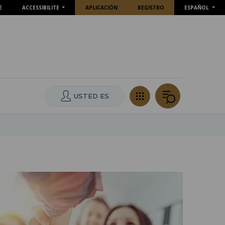
E
ACCESSIBILITE
APLICACIÓN
REGISTRO
ESPAÑOL
USTED ES