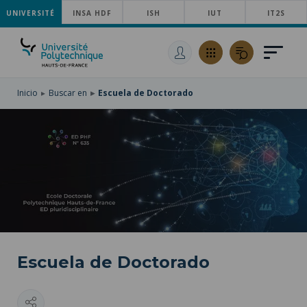
UNIVERSITÉ
SKIP
INSA HDF
ISH
IUT
IT2S
TO
PASAR
MAIN
AL
SKIP
NAVIGATION
CONTENIDO
TO
PRINCIPAL
SEARCH
Inicio
Buscar en
Escuela de Doctorado
Escuela de Doctorado