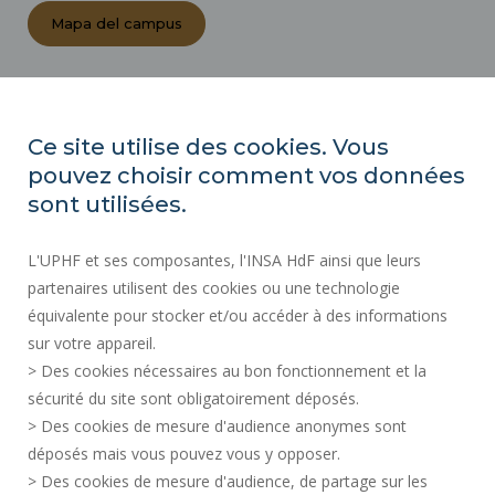
Mapa del campus
ACTOS REGLAMENTARIOS
SALA DE PRENSA
Ce site utilise des cookies. Vous
CONTRATACIÓN PÚBLICA
pouvez choisir comment vos données
MAPA DEL SITIO
sont utilisées.
CONTRATACIÓN
L'UPHF et ses composantes, l'INSA HdF ainsi que leurs
ACCESIBILIDAD
partenaires utilisent des cookies ou une technologie
INFORMACIÓN LEGAL
équivalente pour stocker et/ou accéder à des informations
CONTACTOS
sur votre appareil.
DATOS PERSONALES
> Des cookies nécessaires au bon fonctionnement et la
SERVICIOS PÚBLICOS +
sécurité du site sont obligatoirement déposés.
> Des cookies de mesure d'audience anonymes sont
CRÉDITOS
déposés mais vous pouvez vous y opposer.
DOY MI OPINIÓN
> Des cookies de mesure d'audience, de partage sur les
ACCESIBILIDAD: NO CONFORME