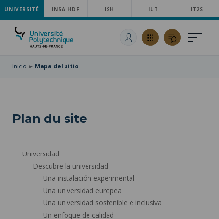
UNIVERSITÉ
SKIP
INSA HDF
ISH
IUT
IT2S
TO
PASAR
MAIN
AL
SKIP
NAVIGATION
CONTENIDO
TO
PRINCIPAL
SEARCH
Inicio
Mapa del sitio
Plan du site
Universidad
Descubre la universidad
Una instalación experimental
Una universidad europea
Una universidad sostenible e inclusiva
Un enfoque de calidad