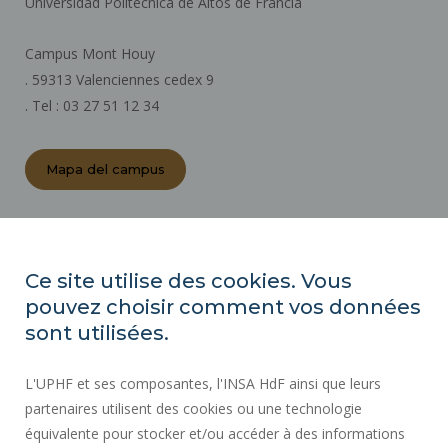
Universidad Politécnica de Altos de Francia
Campus Mont Houy
. 59313 Valenciennes cedex 9
. Tel : 03 27 51 12 34
Mapa del campus
ACTOS REGLAMENTARIOS
SALA DE PRENSA
Ce site utilise des cookies. Vous
CONTRATACIÓN PÚBLICA
pouvez choisir comment vos données
MAPA DEL SITIO
sont utilisées.
CONTRATACIÓN
L'UPHF et ses composantes, l'INSA HdF ainsi que leurs
ACCESIBILIDAD
partenaires utilisent des cookies ou une technologie
INFORMACIÓN LEGAL
équivalente pour stocker et/ou accéder à des informations
CONTACTOS