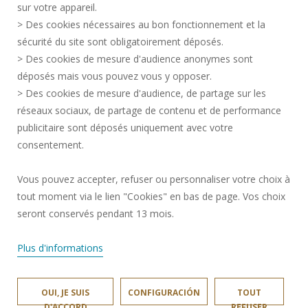
sur votre appareil.
DATOS PERSONALES
> Des cookies nécessaires au bon fonctionnement et la
SERVICIOS PÚBLICOS +
sécurité du site sont obligatoirement déposés.
> Des cookies de mesure d'audience anonymes sont
CRÉDITOS
déposés mais vous pouvez vous y opposer.
DOY MI OPINIÓN
> Des cookies de mesure d'audience, de partage sur les
ACCESIBILIDAD: NO CONFORME
réseaux sociaux, de partage de contenu et de performance
GESTIÓN DE COOKIES
publicitaire sont déposés uniquement avec votre
consentement.
Solicitud de mejora
Vous pouvez accepter, refuser ou personnaliser votre choix à
tout moment via le lien "Cookies" en bas de page. Vos choix
¡Únete a nosotros!
seront conservés pendant 13 mois.
Plus d'informations
OUI, JE SUIS
CONFIGURACIÓN
TOUT
UNIVERSITÉ POLYTECHNIQUE HAUTS-DE-FRANCE © 2024
D'ACCORD
REFUSER