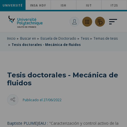
UNIVERSITÉ
SKIP
INSA HDF
ISH
IUT
IT2S
TO
PASAR
MAIN
AL
SKIP
NAVIGATION
CONTENIDO
TO
PRINCIPAL
SEARCH
Inicio
Buscar en
Escuela de Doctorado
Tesis
Temas de tesis
Tesis doctorales - Mecánica de fluidos
Tesis doctorales - Mecánica de
fluidos
Publicado el 27/06/2022
Baptiste PLUMEJEAU :
"Caracterización y control activo de la