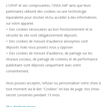
L'UPHF et ses composantes, l'INSA HdF ainsi que leurs
ACCESIBILIDAD
partenaires utilisent des cookies ou une technologie
INFORMACIÓN LEGAL
équivalente pour stocker et/ou accéder à des informations
CONTACTOS
sur votre appareil.
DATOS PERSONALES
> Des cookies nécessaires au bon fonctionnement et la
SERVICIOS PÚBLICOS +
sécurité du site sont obligatoirement déposés.
> Des cookies de mesure d'audience anonymes sont
CRÉDITOS
déposés mais vous pouvez vous y opposer.
DOY MI OPINIÓN
> Des cookies de mesure d'audience, de partage sur les
ACCESIBILIDAD: NO CONFORME
réseaux sociaux, de partage de contenu et de performance
GESTIÓN DE COOKIES
publicitaire sont déposés uniquement avec votre
consentement.
Solicitud de mejora
Vous pouvez accepter, refuser ou personnaliser votre choix à
tout moment via le lien "Cookies" en bas de page. Vos choix
¡Únete a nosotros!
seront conservés pendant 13 mois.
Plus d'informations