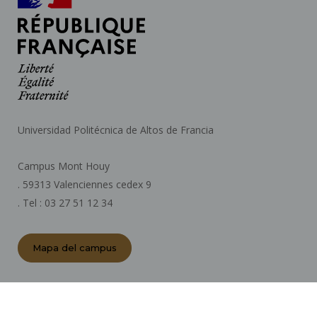
Universidad Politécnica de Altos de Francia
Campus Mont Houy
. 59313 Valenciennes cedex 9
. Tel : 03 27 51 12 34
Mapa del campus
ACTOS REGLAMENTARIOS
SALA DE PRENSA