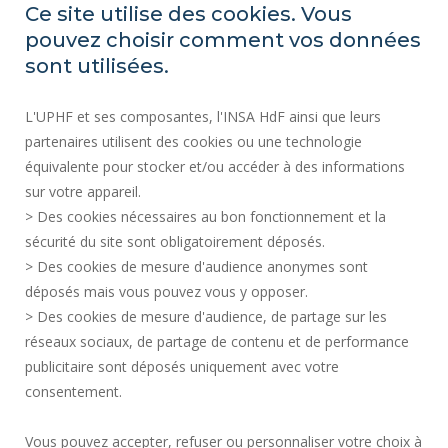
Ce site utilise des cookies. Vous
CONTRATACIÓN PÚBLICA
pouvez choisir comment vos données
MAPA DEL SITIO
sont utilisées.
CONTRATACIÓN
L'UPHF et ses composantes, l'INSA HdF ainsi que leurs
ACCESIBILIDAD
partenaires utilisent des cookies ou une technologie
INFORMACIÓN LEGAL
équivalente pour stocker et/ou accéder à des informations
CONTACTOS
sur votre appareil.
DATOS PERSONALES
> Des cookies nécessaires au bon fonctionnement et la
SERVICIOS PÚBLICOS +
sécurité du site sont obligatoirement déposés.
> Des cookies de mesure d'audience anonymes sont
CRÉDITOS
déposés mais vous pouvez vous y opposer.
DOY MI OPINIÓN
> Des cookies de mesure d'audience, de partage sur les
ACCESIBILIDAD: NO CONFORME
réseaux sociaux, de partage de contenu et de performance
GESTIÓN DE COOKIES
publicitaire sont déposés uniquement avec votre
consentement.
Solicitud de mejora
Vous pouvez accepter, refuser ou personnaliser votre choix à