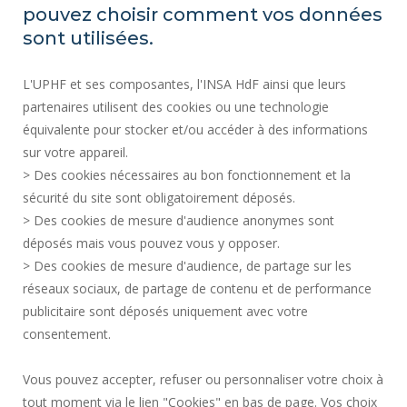
CONTRATACIÓN PÚBLICA
pouvez choisir comment vos données
MAPA DEL SITIO
sont utilisées.
CONTRATACIÓN
L'UPHF et ses composantes, l'INSA HdF ainsi que leurs
ACCESIBILIDAD
partenaires utilisent des cookies ou une technologie
INFORMACIÓN LEGAL
équivalente pour stocker et/ou accéder à des informations
CONTACTOS
sur votre appareil.
DATOS PERSONALES
> Des cookies nécessaires au bon fonctionnement et la
SERVICIOS PÚBLICOS +
sécurité du site sont obligatoirement déposés.
> Des cookies de mesure d'audience anonymes sont
CRÉDITOS
déposés mais vous pouvez vous y opposer.
DOY MI OPINIÓN
> Des cookies de mesure d'audience, de partage sur les
ACCESIBILIDAD: NO CONFORME
réseaux sociaux, de partage de contenu et de performance
GESTIÓN DE COOKIES
publicitaire sont déposés uniquement avec votre
consentement.
Solicitud de mejora
Vous pouvez accepter, refuser ou personnaliser votre choix à
tout moment via le lien "Cookies" en bas de page. Vos choix