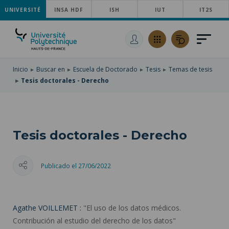
UNIVERSITÉ
SKIP
INSA HDF
ISH
IUT
IT2S
TO
PASAR
MAIN
AL
SKIP
NAVIGATION
CONTENIDO
TO
PRINCIPAL
SEARCH
Inicio
Buscar en
Escuela de Doctorado
Tesis
Temas de tesis
Tesis doctorales - Derecho
Tesis doctorales - Derecho
Publicado el 27/06/2022
Agathe VOILLEMET :
"El uso de los datos médicos.
Contribución al estudio del derecho de los datos"