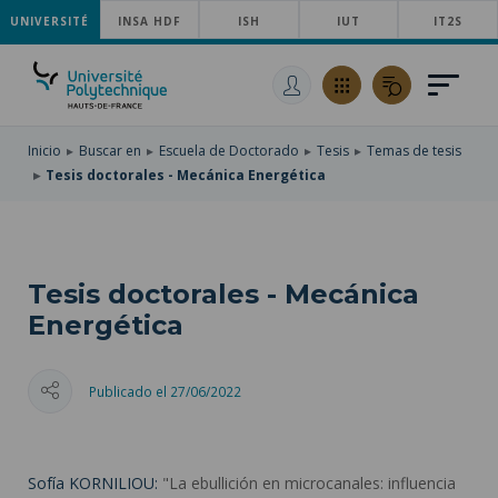
UNIVERSITÉ
SKIP
INSA HDF
ISH
IUT
IT2S
TO
PASAR
MAIN
AL
SKIP
NAVIGATION
CONTENIDO
TO
PRINCIPAL
SEARCH
Inicio
Buscar en
Escuela de Doctorado
Tesis
Temas de tesis
Tesis doctorales - Mecánica Energética
Tesis doctorales - Mecánica
Energética
Publicado el 27/06/2022
Sofía KORNILIOU:
"La ebullición en microcanales: influencia