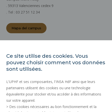
. 59313 Valenciennes cedex 9
. Tel : 03 27 51 12 34
Mapa del campus
ACTOS REGLAMENTARIOS
SALA DE PRENSA
Ce site utilise des cookies. Vous
CONTRATACIÓN PÚBLICA
pouvez choisir comment vos données
MAPA DEL SITIO
sont utilisées.
CONTRATACIÓN
L'UPHF et ses composantes, l'INSA HdF ainsi que leurs
ACCESIBILIDAD
partenaires utilisent des cookies ou une technologie
INFORMACIÓN LEGAL
équivalente pour stocker et/ou accéder à des informations
CONTACTOS
sur votre appareil.
DATOS PERSONALES
> Des cookies nécessaires au bon fonctionnement et la
SERVICIOS PÚBLICOS +