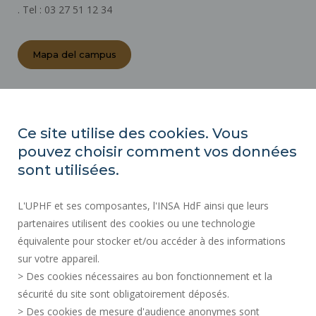
. Tel : 03 27 51 12 34
Mapa del campus
ACTOS REGLAMENTARIOS
SALA DE PRENSA
Ce site utilise des cookies. Vous
CONTRATACIÓN PÚBLICA
pouvez choisir comment vos données
MAPA DEL SITIO
sont utilisées.
CONTRATACIÓN
L'UPHF et ses composantes, l'INSA HdF ainsi que leurs
ACCESIBILIDAD
partenaires utilisent des cookies ou une technologie
INFORMACIÓN LEGAL
équivalente pour stocker et/ou accéder à des informations
CONTACTOS
sur votre appareil.
DATOS PERSONALES
> Des cookies nécessaires au bon fonctionnement et la
SERVICIOS PÚBLICOS +
sécurité du site sont obligatoirement déposés.
> Des cookies de mesure d'audience anonymes sont
CRÉDITOS