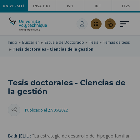
UNIVERSITÉ
SKIP
INSA HDF
ISH
IUT
IT2S
TO
PASAR
MAIN
AL
SKIP
NAVIGATION
CONTENIDO
TO
PRINCIPAL
SEARCH
Inicio
Buscar en
Escuela de Doctorado
Tesis
Temas de tesis
Tesis doctorales - Ciencias de la gestión
Tesis doctorales - Ciencias de
la gestión
Publicado el 27/06/2022
Badr JELIL :
"La estrategia de desarrollo del hipogeo familiar: