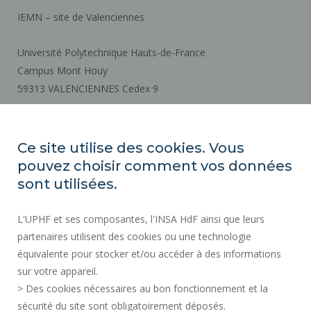
IEMN – site de Valenciennes
Université Polytechnique Hauts-de-France
Campus Mont Houy
59313 VALENCIENNES Cedex 9
Plan d'accès
Ce site utilise des cookies. Vous
pouvez choisir comment vos données
ACTES RÉGLEMENTAIRES
sont utilisées.
MARCHÉS PUBLICS
L'UPHF et ses composantes, l'INSA HdF ainsi que leurs
ESPACE PRESSE
partenaires utilisent des cookies ou une technologie
RECRUTEMENTS
équivalente pour stocker et/ou accéder à des informations
SERVICES PUBLICS +
sur votre appareil.
MENTIONS LÉGALES
> Des cookies nécessaires au bon fonctionnement et la
CRÉDITS
sécurité du site sont obligatoirement déposés.