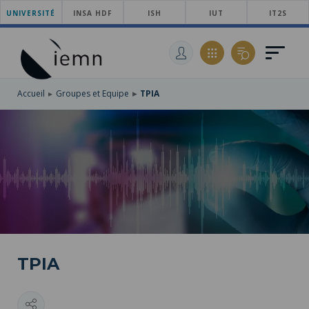
UNIVERSITÉ
ACCÉDER
INSA HDF
ISH
IUT
IT2S
AU
ALLER
MENU
AU
ACCÉDER
PRINCIPAL
CONTENU
À
PRINCIPAL
LA
RECHERCHE
Accueil
Groupes et Equipe
TPIA
TPIA