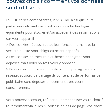
pouvez choisir comment vos données
ACTES RÉGLEMENTAIRES
sont utilisées.
SERVICES PUBLICS +
L'UPHF et ses composantes, l'INSA HdF ainsi que leurs
MARCHÉS PUBLICS
partenaires utilisent des cookies ou une technologie
MENTIONS LÉGALES
équivalente pour stocker et/ou accéder à des informations
ESPACE PRESSE
sur votre appareil.
CRÉDITS
> Des cookies nécessaires au bon fonctionnement et la
RECRUTEMENTS
sécurité du site sont obligatoirement déposés.
> Des cookies de mesure d'audience anonymes sont
PLAN DU SITE
déposés mais vous pouvez vous y opposer.
DONNÉES PERSONNELLES
> Des cookies de mesure d'audience, de partage sur les
ACCESSIBILITÉ
réseaux sociaux, de partage de contenu et de performance
GESTION DES COOKIES
publicitaire sont déposés uniquement avec votre
consentement.
Requête d'amélioration
Vous pouvez accepter, refuser ou personnaliser votre choix à
tout moment via le lien "Cookies" en bas de page. Vos choix