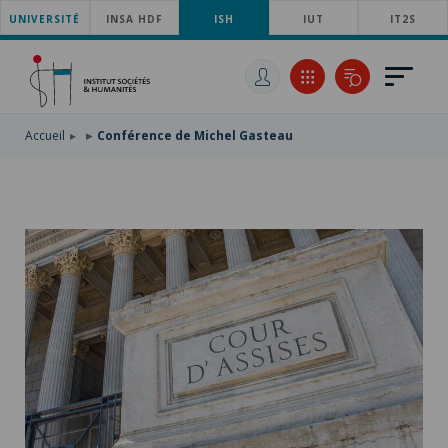
UNIVERSITÉ
ACCÉDER
INSA HDF
ISH
IUT
IT2S
AU
ALLER
MENU
AU
ACCÉDER
PRINCIPAL
CONTENU
À
PRINCIPAL
LA
RECHERCHE
Accueil
Conférence de Michel Gasteau