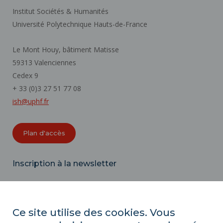
Institut Sociétés & Humanités
Université Polytechnique Hauts-de-France
Le Mont Houy, bâtiment Matisse
59313 Valenciennes
Cedex 9
+ 33 (0)3 27 51 77 08
ish@uphf.fr
Plan d'accès
Inscription à la newsletter
Email
Ce site utilise des cookies. Vous