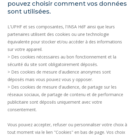
pouvez choisir comment vos données
ACTES RÉGLEMENTAIRES
sont utilisées.
SERVICES PUBLICS +
L'UPHF et ses composantes, l'INSA HdF ainsi que leurs
MARCHÉS PUBLICS
partenaires utilisent des cookies ou une technologie
MENTIONS LÉGALES
équivalente pour stocker et/ou accéder à des informations
ESPACE PRESSE
sur votre appareil.
CRÉDITS
> Des cookies nécessaires au bon fonctionnement et la
RECRUTEMENTS
sécurité du site sont obligatoirement déposés.
> Des cookies de mesure d'audience anonymes sont
PLAN DU SITE
déposés mais vous pouvez vous y opposer.
DONNÉES PERSONNELLES
> Des cookies de mesure d'audience, de partage sur les
ACCESSIBILITÉ
réseaux sociaux, de partage de contenu et de performance
GESTION DES COOKIES
publicitaire sont déposés uniquement avec votre
consentement.
Requête d'amélioration
Vous pouvez accepter, refuser ou personnaliser votre choix à
tout moment via le lien "Cookies" en bas de page. Vos choix