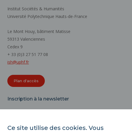
Institut Sociétés & Humanités
Université Polytechnique Hauts-de-France
Le Mont Houy, bâtiment Matisse
59313 Valenciennes
Cedex 9
+ 33 (0)3 27 51 77 08
ish@uphf.fr
Plan d'accès
Inscription à la newsletter
Email
Ce site utilise des cookies. Vous