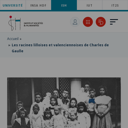
UNIVERSITÉ
ACCÉDER
INSA HDF
ISH
IUT
IT2S
AU
ALLER
MENU
AU
ACCÉDER
PRINCIPAL
CONTENU
À
PRINCIPAL
LA
RECHERCHE
Accueil
Les racines lilloises et valenciennoises de Charles de
Gaulle