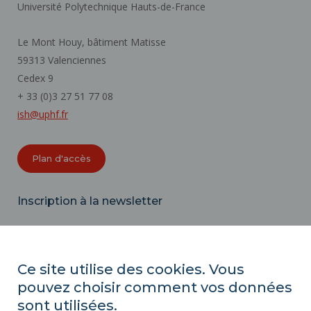
Université Polytechnique Hauts-de-France
Le Mont Houy, bâtiment Matisse
59313 Valenciennes
Cedex 9
+ 33 (0)3 27 51 77 08
ish@uphf.fr
Plan d'accès
Inscription à la newsletter
Email
Ce site utilise des cookies. Vous
pouvez choisir comment vos données
ACTES RÉGLEMENTAIRES
sont utilisées.