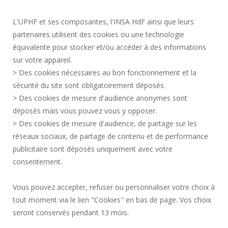
SERVICES PUBLICS +
L'UPHF et ses composantes, l'INSA HdF ainsi que leurs
MARCHÉS PUBLICS
partenaires utilisent des cookies ou une technologie
MENTIONS LÉGALES
équivalente pour stocker et/ou accéder à des informations
ESPACE PRESSE
sur votre appareil.
CRÉDITS
> Des cookies nécessaires au bon fonctionnement et la
RECRUTEMENTS
sécurité du site sont obligatoirement déposés.
> Des cookies de mesure d'audience anonymes sont
PLAN DU SITE
déposés mais vous pouvez vous y opposer.
DONNÉES PERSONNELLES
> Des cookies de mesure d'audience, de partage sur les
ACCESSIBILITÉ
réseaux sociaux, de partage de contenu et de performance
GESTION DES COOKIES
publicitaire sont déposés uniquement avec votre
consentement.
Requête d'amélioration
Vous pouvez accepter, refuser ou personnaliser votre choix à
tout moment via le lien "Cookies" en bas de page. Vos choix
Rejoignez-nous!
seront conservés pendant 13 mois.