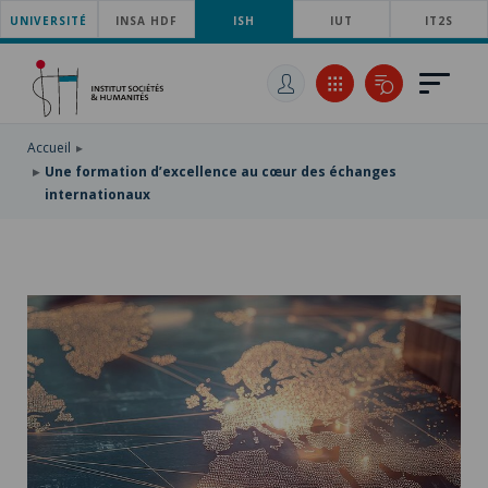
UNIVERSITÉ
ACCÉDER
INSA HDF
ISH
IUT
IT2S
AU
ALLER
MENU
AU
ACCÉDER
PRINCIPAL
CONTENU
À
PRINCIPAL
LA
RECHERCHE
Accueil
Une formation d’excellence au cœur des échanges
internationaux