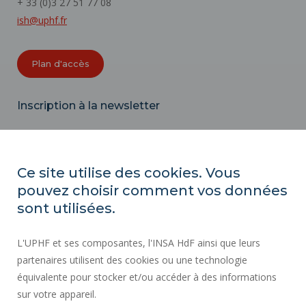
+ 33 (0)3 27 51 77 08
ish@uphf.fr
Plan d'accès
Inscription à la newsletter
Email
Ce site utilise des cookies. Vous
pouvez choisir comment vos données
ACTES RÉGLEMENTAIRES
sont utilisées.
SERVICES PUBLICS +
L'UPHF et ses composantes, l'INSA HdF ainsi que leurs
MARCHÉS PUBLICS
partenaires utilisent des cookies ou une technologie
MENTIONS LÉGALES
équivalente pour stocker et/ou accéder à des informations
ESPACE PRESSE
sur votre appareil.
CRÉDITS