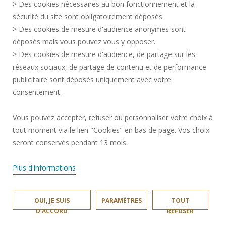
> Des cookies nécessaires au bon fonctionnement et la
RECRUTEMENTS
sécurité du site sont obligatoirement déposés.
> Des cookies de mesure d'audience anonymes sont
PLAN DU SITE
déposés mais vous pouvez vous y opposer.
DONNÉES PERSONNELLES
> Des cookies de mesure d'audience, de partage sur les
ACCESSIBILITÉ
réseaux sociaux, de partage de contenu et de performance
GESTION DES COOKIES
publicitaire sont déposés uniquement avec votre
consentement.
Requête d'amélioration
Vous pouvez accepter, refuser ou personnaliser votre choix à
Une question ?
notre FAQ et nos
tout moment via le lien "Cookies" en bas de page. Vos choix
équipes ont
✖
Rejoignez-nous!
surement la
seront conservés pendant 13 mois.
réponse.
Plus d'informations
OUI, JE SUIS
PARAMÈTRES
TOUT
UNIVERSITÉ POLYTECHNIQUE HAUTS-DE-FRANCE © 2024
D'ACCORD
REFUSER
SITE RÉALISÉ PAR