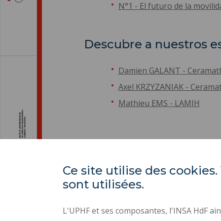
N°1 - El futuro de la movili
Descubre a nuestros e
Damien GALANT - Ceramat
Axel KRZYZANIAK - Cerama
Mathieu EMS - LAMIH
Ce site utilise des cooki
sont utilisées.
L'UPHF et ses composantes, l'INSA HdF ains