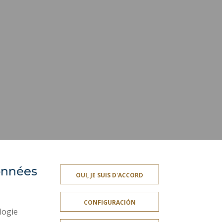
données
ACCESIBILIDAD
OUI, JE SUIS D'ACCORD
ROFESIONAL
MAPA DEL SITIO
CONFIGURACIÓN
OS
DATOS PERSONALES
logie