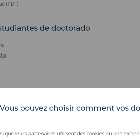
dad
(PDF)
studiantes de doctorado
hs
ths
es. Vous pouvez choisir comment vos 
INSA Hauts-de-France
ORGANIGRAMAS
ÍNDICE DE IGUALDAD P
Campus Mont Houy
ACTOS REGLAMENTARI
. 59313 Valenciennes cedex 9
i que leurs partenaires utilisent des cookies ou une techno