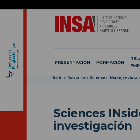
SKIP
TO
PASAR
MAIN
AL
SKIP
NAVIGATION
CONTENIDO
TO
PRINCIPAL
SEARCH
REL
PRESENTACIÓN
FORMACIÓN
EMP
Inicio
Buscar en
Sciences INside, revista 
Sciences INside
investigación