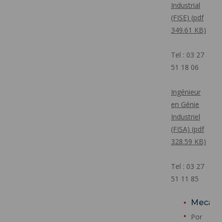
Industrial
(FISE) (pdf
349.61 KB)
Tel : 03 27
51 18 06
Ingénieur
en Génie
Industriel
(FISA) (pdf
328.59 KB)
Tel : 03 27
51 11 85
Mecatr
Por