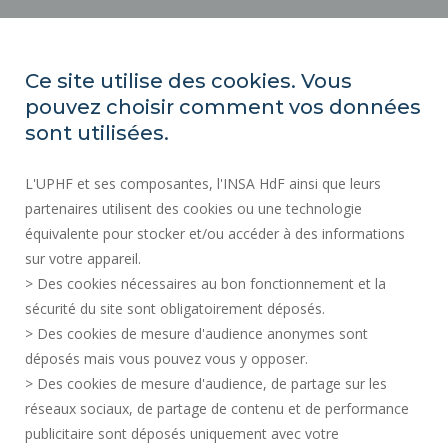
ORGANIGRAMAS
ACCESIBILIDAD
Ce site utilise des cookies. Vous
ÍNDICE DE IGUALDAD PROFESIONAL
pouvez choisir comment vos données
MAPA DEL SITIO
sont utilisées.
ACTOS REGLAMENTARIOS
L'UPHF et ses composantes, l'INSA HdF ainsi que leurs
DATOS PERSONALES
partenaires utilisent des cookies ou une technologie
CONTRATACIÓN PÚBLICA
équivalente pour stocker et/ou accéder à des informations
INFORMACIÓN LEGAL
sur votre appareil.
CONTRATACIÓN
> Des cookies nécessaires au bon fonctionnement et la
CRÉDITOS
sécurité du site sont obligatoirement déposés.
> Des cookies de mesure d'audience anonymes sont
SALA DE PRENSA
déposés mais vous pouvez vous y opposer.
SERVICIOS PÚBLICOS +
> Des cookies de mesure d'audience, de partage sur les
CONTACTOS
réseaux sociaux, de partage de contenu et de performance
GESTIÓN DE COOKIES
publicitaire sont déposés uniquement avec votre