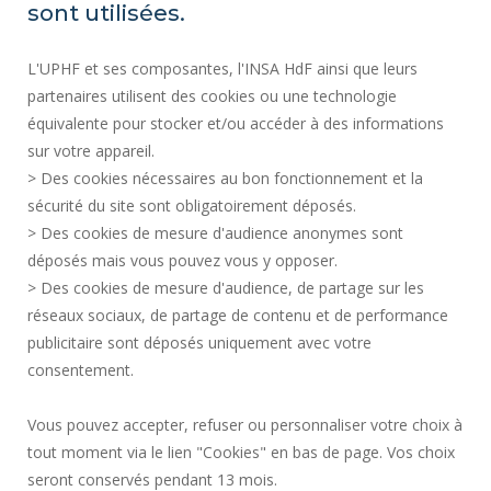
MAPA DEL SITIO
sont utilisées.
ACTOS REGLAMENTARIOS
L'UPHF et ses composantes, l'INSA HdF ainsi que leurs
DATOS PERSONALES
partenaires utilisent des cookies ou une technologie
CONTRATACIÓN PÚBLICA
équivalente pour stocker et/ou accéder à des informations
INFORMACIÓN LEGAL
sur votre appareil.
CONTRATACIÓN
> Des cookies nécessaires au bon fonctionnement et la
CRÉDITOS
sécurité du site sont obligatoirement déposés.
> Des cookies de mesure d'audience anonymes sont
SALA DE PRENSA
déposés mais vous pouvez vous y opposer.
SERVICIOS PÚBLICOS +
> Des cookies de mesure d'audience, de partage sur les
CONTACTOS
réseaux sociaux, de partage de contenu et de performance
GESTIÓN DE COOKIES
publicitaire sont déposés uniquement avec votre
consentement.
Solicitud de mejora
Vous pouvez accepter, refuser ou personnaliser votre choix à
tout moment via le lien "Cookies" en bas de page. Vos choix
¡Únete a nosotros!
seront conservés pendant 13 mois.