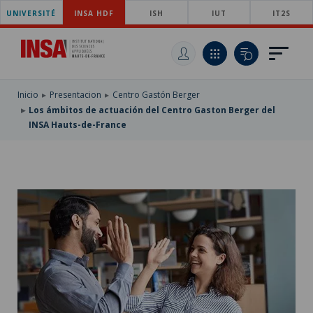
UNIVERSITÉ
SKIP
INSA HDF
ISH
IUT
IT2S
TO
PASAR
MAIN
AL
SKIP
NAVIGATION
CONTENIDO
TO
PRINCIPAL
SEARCH
Inicio
Presentacion
Centro Gastón Berger
Los ámbitos de actuación del Centro Gaston Berger del
INSA Hauts-de-France