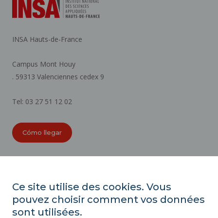
INSA Hauts-de-France
Campus Mont Houy
. 59313 Valenciennes cedex 9
Tel: 03 27 51 12 02
Cómo llegar
ORGANIGRAMAS
ACCESIBILIDAD
Ce site utilise des cookies. Vous
ÍNDICE DE IGUALDAD PROFESIONAL
pouvez choisir comment vos données
MAPA DEL SITIO
sont utilisées.