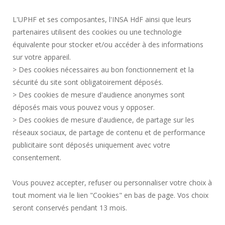
ACTOS REGLAMENTARIOS
L'UPHF et ses composantes, l'INSA HdF ainsi que leurs
DATOS PERSONALES
partenaires utilisent des cookies ou une technologie
CONTRATACIÓN PÚBLICA
équivalente pour stocker et/ou accéder à des informations
INFORMACIÓN LEGAL
sur votre appareil.
CONTRATACIÓN
> Des cookies nécessaires au bon fonctionnement et la
CRÉDITOS
sécurité du site sont obligatoirement déposés.
> Des cookies de mesure d'audience anonymes sont
SALA DE PRENSA
déposés mais vous pouvez vous y opposer.
SERVICIOS PÚBLICOS +
> Des cookies de mesure d'audience, de partage sur les
CONTACTOS
réseaux sociaux, de partage de contenu et de performance
GESTIÓN DE COOKIES
publicitaire sont déposés uniquement avec votre
consentement.
Solicitud de mejora
Vous pouvez accepter, refuser ou personnaliser votre choix à
tout moment via le lien "Cookies" en bas de page. Vos choix
¡Únete a nosotros!
seront conservés pendant 13 mois.